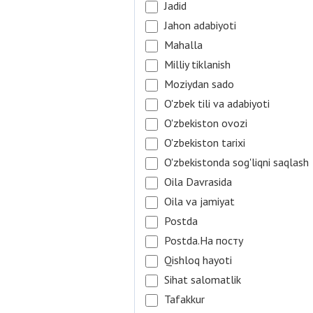
Jadid
Jahon adabiyoti
Mahalla
Milliy tiklanish
Moziydan sado
O'zbek tili va adabiyoti
O'zbekiston ovozi
O'zbekiston tarixi
O'zbekistonda sog'liqni saqlash
Oila Davrasida
Oila va jamiyat
Postda
Postda.На посту
Qishloq hayoti
Sihat salomatlik
Tafakkur