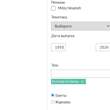
Регионы
Milliy tiklanish
Тематика
Дата выпуска
Теги
болалар ва ёшлар
Газеты
Журналы