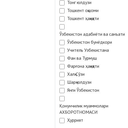
Тонг юлдузи
Тошкент оқшоми
Тошкент ҳақиқати
Ўзбекистон адабиёти ва санъати
Ўзбекистон бунёдкори
Учитель Узбекистана
Фан ва Турмуш
Фарғона ҳақиқати
Халқ Сўзи
Шарқ юлдузи
Янги Ўзбекистон
Қонунчилик муаммолари
АХБОРОТНОМАСИ
Ҳуррият