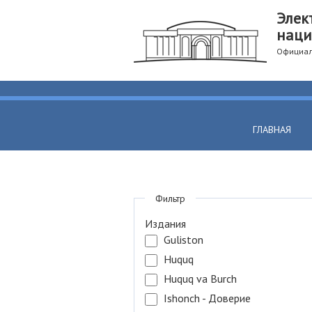
Элек
наци
Официал
ГЛАВНАЯ
Фильтр
Издания
Guliston
Huquq
Huquq va Burch
Ishonch - Доверие