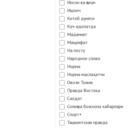
Инсон ва қонун
Ишонч
Китоб дунёси
Куч-адолатда
Маданият
Маърифат
На посту
Народное слово
Норма
Норма маслаҳатчи
Овози Тожик
Правда Востока
Саодат
Солиқ ва божхона хабарлари
Спорт+
Ташкентская правда