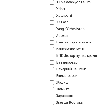
Til va adabiyot ta`limi
Xabar
Xalq so`zi
XXI asr
Yangi O`zbekiston
Адолат
Банк ахборотномаси
Банковские вести
БПК .Бозор,пул ва кредит
Ватанпарвар
Вечерний Ташкент
Ёшлар овози
Жадид
Жамият
Зарафшон
Звезда Востока