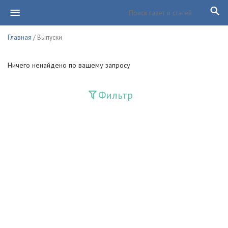
Главная
/ Выпуски
Ничего ненайдено по вашему запросу
Фильтр
Издания
Guliston
Huquq
Huquq va Burch
Ishonch - Доверие
Jadid
Jahon adabiyoti
Mahalla