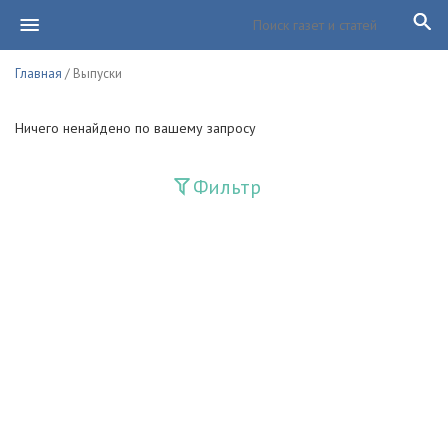
Главная
/ Выпуски
Ничего ненайдено по вашему запросу
Фильтр
Издания
Guliston
Huquq
Huquq va Burch
Ishonch - Доверие
Jadid
Jahon adabiyoti
Mahalla