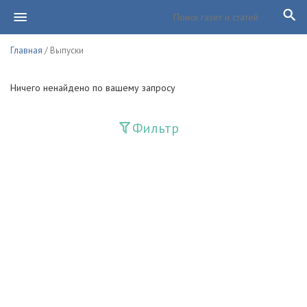
Главная
/ Выпуски
Ничего ненайдено по вашему запросу
Фильтр
Издания
Guliston
Huquq
Huquq va Burch
Ishonch - Доверие
Jadid
Jahon adabiyoti
Mahalla