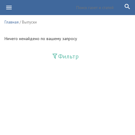
Главная
/ Выпуски
Ничего ненайдено по вашему запросу
Фильтр
Издания
Guliston
Huquq
Huquq va Burch
Ishonch - Доверие
Jadid
Jahon adabiyoti
Mahalla