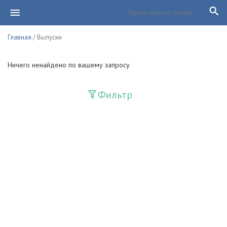
Главная
/ Выпуски
Ничего ненайдено по вашему запросу
Фильтр
Издания
Guliston
Huquq
Huquq va Burch
Ishonch - Доверие
Jadid
Jahon adabiyoti
Mahalla