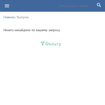
Главная
/ Выпуски
Ничего ненайдено по вашему запросу
Фильтр
Издания
Guliston
Huquq
Huquq va Burch
Ishonch - Доверие
Jadid
Jahon adabiyoti
Mahalla