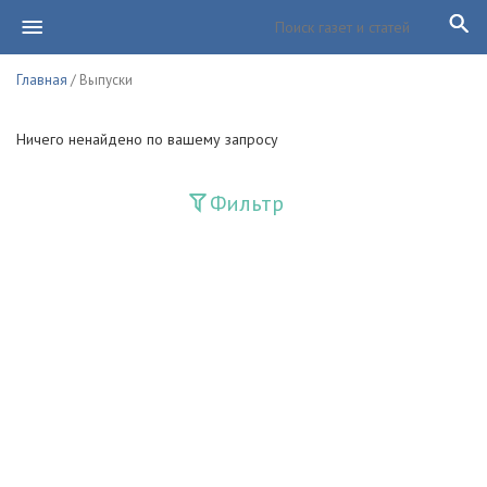
Главная
/ Выпуски
Ничего ненайдено по вашему запросу
Фильтр
Издания
Guliston
Huquq
Huquq va Burch
Ishonch - Доверие
Jadid
Jahon adabiyoti
Mahalla