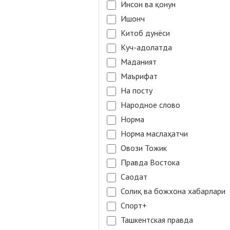
Инсон ва қонун
Ишонч
Китоб дунёси
Куч-адолатда
Маданият
Маърифат
На посту
Народное слово
Норма
Норма маслаҳатчи
Овози Тожик
Правда Востока
Саодат
Солиқ ва божхона хабарлари
Спорт+
Ташкентская правда