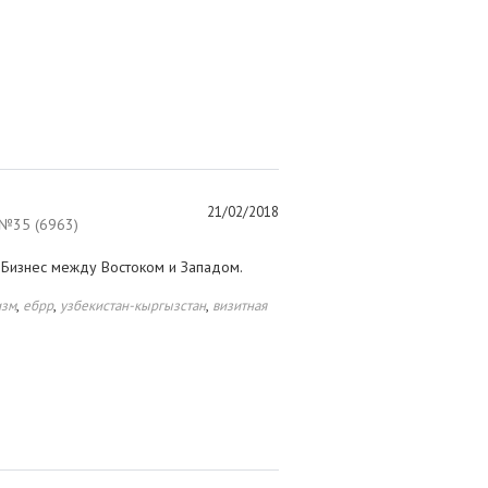
21/02/2018
№35 (6963)
 Бизнес между Востоком и Западом.
,
,
,
изм
ебрр
узбекистан-кыргызстан
визитная