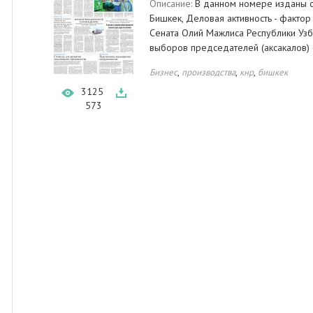
Описание:
В данном номере изданы ст
Бишкек, Деловая активность - фактор
Сената Олий Мажлиса Республики Узб
выборов председателей (аксакалов) 
,
,
,
Бизнес
производства
кнр
бишкек
3125
573