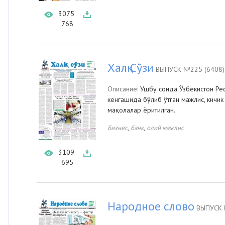
3075
768
Халқ Сўзи
ВЫПУСК №225 (6408)
Описание:
Ушбу сонда Ўзбекистон Ре
кенгашида бўлиб ўтган мажлис, кичик
мақолалар ёритилган.
,
,
Бизнес
банк
олий мажлис
3109
695
Народное слово
ВЫПУСК 