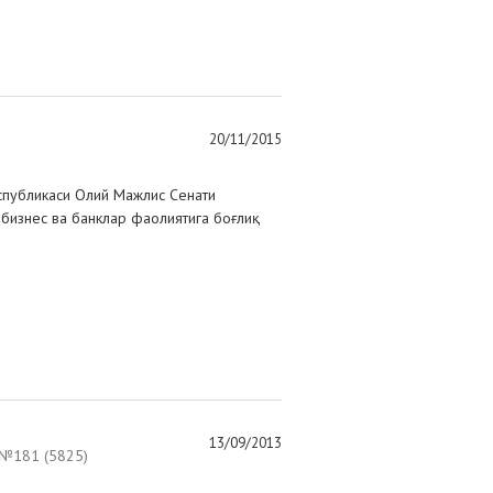
20/11/2015
спубликаси Олий Мажлис Сенати
 бизнес ва банклар фаолиятига боғлиқ
13/09/2013
№181 (5825)