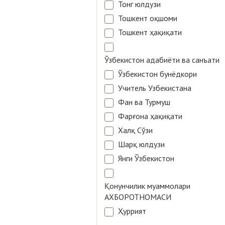
Тонг юлдузи
Тошкент оқшоми
Тошкент ҳақиқати
Ўзбекистон адабиёти ва санъати
Ўзбекистон бунёдкори
Учитель Узбекистана
Фан ва Турмуш
Фарғона ҳақиқати
Халқ Сўзи
Шарқ юлдузи
Янги Ўзбекистон
Қонунчилик муаммолари
АХБОРОТНОМАСИ
Ҳуррият