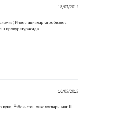
18/03/2014
оламиз", Инвестициялар-агробизнес
Бош прокуратурасида
16/05/2015
куни; Ўзбекистон онкологларининг III