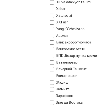
Til va adabiyot ta`limi
Xabar
Xalq so`zi
XXI asr
Yangi O`zbekiston
Адолат
Банк ахборотномаси
Банковские вести
БПК .Бозор,пул ва кредит
Ватанпарвар
Вечерний Ташкент
Ёшлар овози
Жадид
Жамият
Зарафшон
Звезда Востока