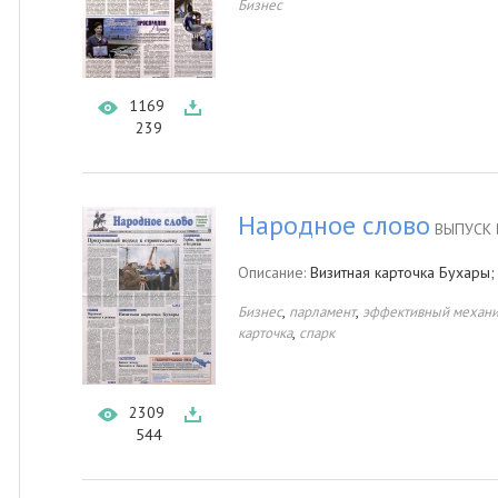
Бизнес
1169
239
Народное слово
ВЫПУСК 
Описание:
Визитная карточка Бухары;
,
,
Бизнес
парламент
эффективный механ
,
карточка
спарк
2309
544