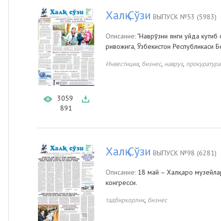
Халқ Сўзи
ВЫПУСК №53 (5983)
Описание:
"Наврўзни янги уйда кутиб 
ривожига, Ўзбекистон Республикаси 
,
,
,
Инвестиция
бизнес
навруз
прокуратура
3059
891
Халқ Сўзи
ВЫПУСК №98 (6281)
Описание:
18 май – Халқаро музейлар 
конгресси.
,
тадбиркорлик
бизнес