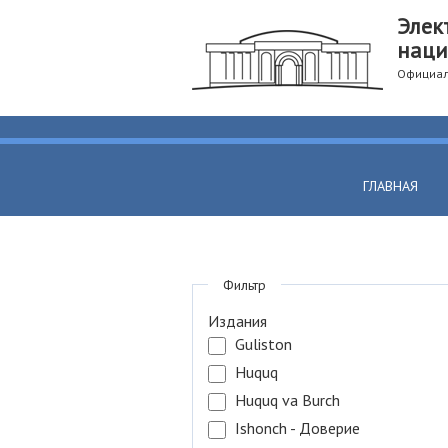
Элек
наци
Официал
ГЛАВНАЯ
Фильтр
Издания
Guliston
Huquq
Huquq va Burch
Ishonch - Доверие