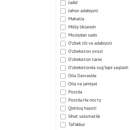
Jadid
Jahon adabiyoti
Mahalla
Milliy tiklanish
Moziydan sado
O'zbek tili va adabiyoti
O'zbekiston ovozi
O'zbekiston tarixi
O'zbekistonda sog'liqni saqlash
Oila Davrasida
Oila va jamiyat
Postda
Postda.На посту
Qishloq hayoti
Sihat salomatlik
Tafakkur