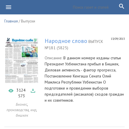
Главная
/ Выпуски
13/09/2013
Народное слово
ВЫПУСК
№181 (5825)
Описание:
В данном номере изданы статьи
Президент Узбекистана прибыл в Бишкек,
Деловая активность - фактор прогресса,
Постановление Кенгаша Сената Олий
Мажлиса Республики Узбекистан О
подготовке и проведении выборов
3124
председателей (аксакалов) сходов граждан
573
и их советников.
,
Бизнес
,
,
производства
кнр
бишкек