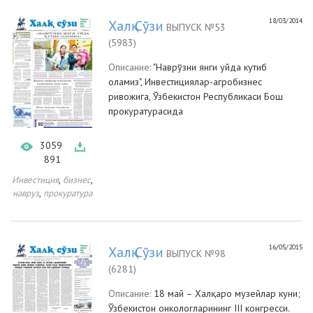
18/03/2014
Халқ Сўзи
ВЫПУСК №53
(5983)
Описание:
"Наврўзни янги уйда кутиб
оламиз", Инвестициялар-агробизнес
ривожига, Ўзбекистон Республикаси Бош
прокуратурасида
3059
891
,
,
Инвестиция
бизнес
,
навруз
прокуратура
16/05/2015
Халқ Сўзи
ВЫПУСК №98
(6281)
Описание:
18 май – Халқаро музейлар куни;
Ўзбекистон онкологларининг III конгресси.