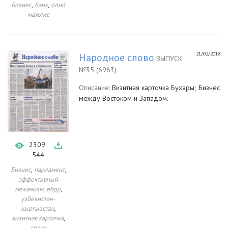
,
,
Бизнес
банк
олий
мажлис
21/02/2018
Народное слово
ВЫПУСК
№35 (6963)
Описание:
Визитная карточка Бухары; Бизнес
между Востоком и Западом.
2309
544
,
,
Бизнес
парламент
эффективный
,
,
механизм
ебрр
узбекистан-
,
кыргызстан
,
визитная карточка
спарк