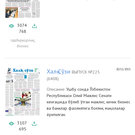
3074
768
,
тадбиркорлик
бизнес
20/11/2015
Халқ Сўзи
ВЫПУСК №225
(6408)
Описание:
Ушбу сонда Ўзбекистон
Республикаси Олий Мажлис Сенати
кенгашида бўлиб ўтган мажлис, кичик бизнес
ва банклар фаолиятига боғлиқ мақолалар
ёритилган.
3107
695