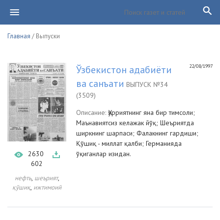
Главная
/ Выпуски
22/08/1997
Ўзбекистон адабиёти
ва санъати
ВЫПУСК №34
(3509)
Описание:
Ҳурриятнинг яна бир тимсоли;
Маънавиятсиз келажак йўқ; Шеъриятда
ширкнинг шарпаси; Фалакнинг гардиши;
Қўшиқ - миллат қалби; Германияда
2630
ўқиганлар изидан.
602
,
,
нефть
шеърият
,
қўшиқ
ижтимоий