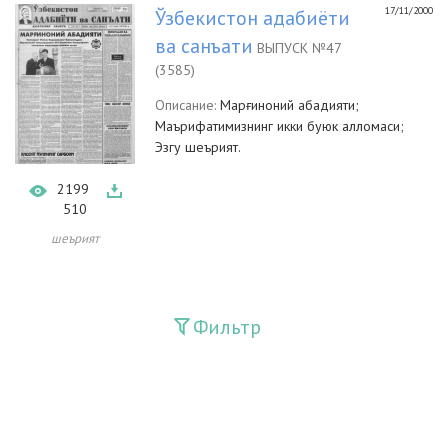
17/11/2000
Ўзбекистон адабиёти
ва санъати
ВЫПУСК №47
(3585)
Описание:
Марғиноний абадияти;
Маърифатимизнинг икки буюк алломаси;
Эзгу шеърият.
2199
510
шеърият
Фильтр
Издания
Guliston
Huquq