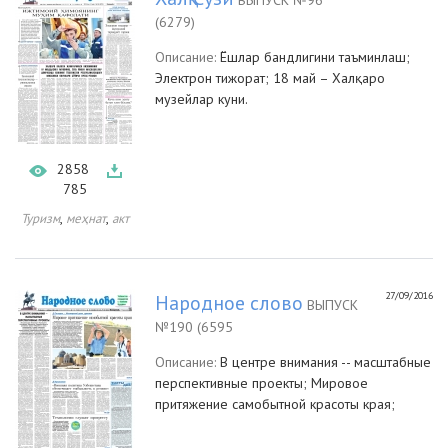
ВЫПУСК №96
(6279)
Описание:
Ёшлар бандлигини таъминлаш;
Электрон тижорат; 18 май – Халқаро
музейлар куни.
2858
785
,
,
Туризм
меҳнат
акт
27/09/2016
Народное слово
ВЫПУСК
№190 (6595
Описание:
В центре внимания -- масштабные
перспективные проекты; Мировое
притяжение самобытной красоты края;