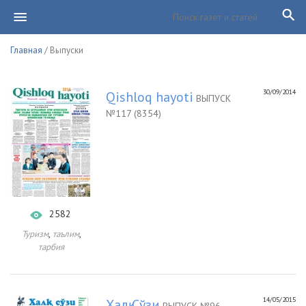
Главная
/ Выпуски
30/09/2014
Qishloq hayoti
ВЫПУСК
№117 (8354)
2582
,
,
Туризм
таълим
тарбия
14/05/2015
Халқ Сўзи