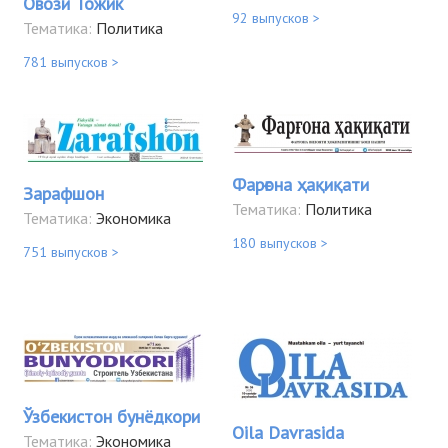
Овози Тожик
92 выпусков >
Тематика:
Политика
781 выпусков >
Фарғона ҳақиқати
Зарафшон
Тематика:
Политика
Тематика:
Экономика
180 выпусков >
751 выпусков >
Ўзбекистон бунёдкори
Oila Davrasida
Тематика:
Экономика