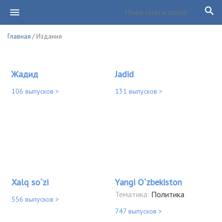
Главная
/ Издания
Жадид
Jadid
106 выпусков >
131 выпусков >
Xalq so`zi
Yangi O`zbekiston
Тематика:
Политика
556 выпусков >
747 выпусков >