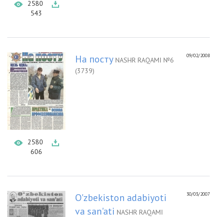
2580
543
09/02/2008
На посту
NASHR RAQAMI №6
(3739)
2580
606
30/03/2007
O'zbekiston adabiyoti
va san'ati
NASHR RAQAMI