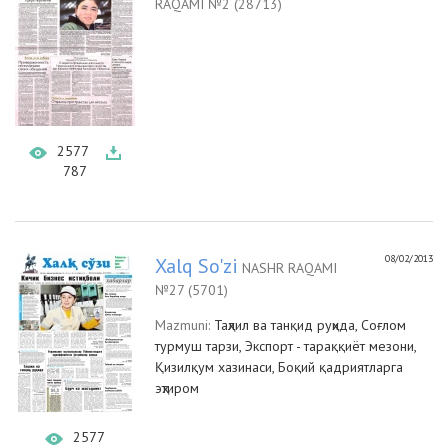
RAQAMI №2 (28713)
2577
787
08/02/2013
Xalq So'zi
NASHR RAQAMI
№27 (5701)
Mazmuni:
Таҳлил ва танқид руҳида, Соғлом
турмуш тарзи, Экспорт - тараққиёт мезони,
Қизилқум хазинаси, Боқий қадриятларга
эҳтиром
2577