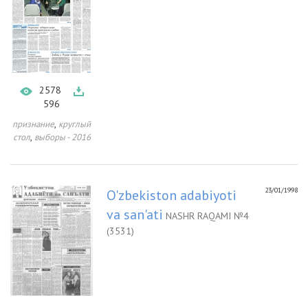
2578
596
,
признание
круглый
,
стол
выборы - 2016
23/01/1998
O'zbekiston adabiyoti
va san'ati
NASHR RAQAMI №4
(3531)