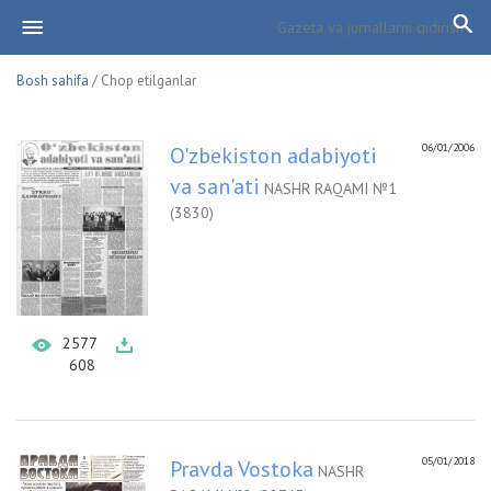
Bosh sahifa
/ Chop etilganlar
06/01/2006
O'zbekiston adabiyoti
va san'ati
NASHR RAQAMI №1
(3830)
2577
608
05/01/2018
Pravda Vostoka
NASHR