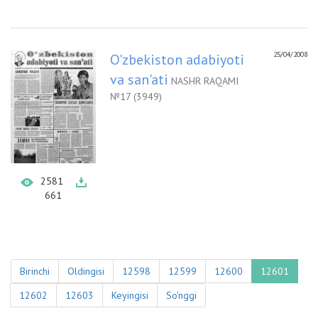
25/04/2008
O'zbekiston adabiyoti
va san'ati
NASHR RAQAMI
№17 (3949)
2581
661
Birinchi
Oldingisi
12598
12599
12600
12601
12602
12603
Keyingisi
So'nggi