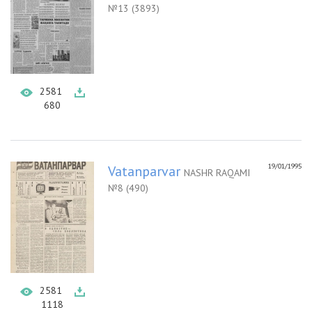
№13 (3893)
2581
680
19/01/1995
Vatanparvar
NASHR RAQAMI
№8 (490)
2581
1118