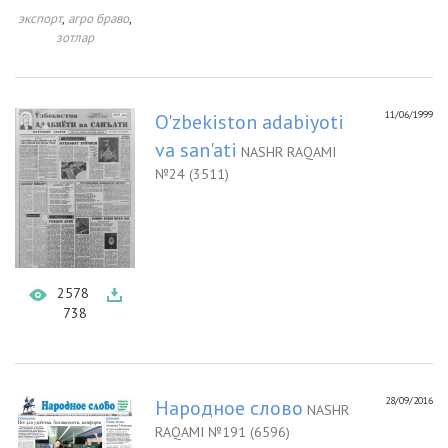
,
,
экспорт
агро браво
зотлар
11/06/1999
O'zbekiston adabiyoti
va san'ati
NASHR RAQAMI
№24 (3511)
2578
738
28/09/2016
Народное слово
NASHR
RAQAMI №191 (6596)