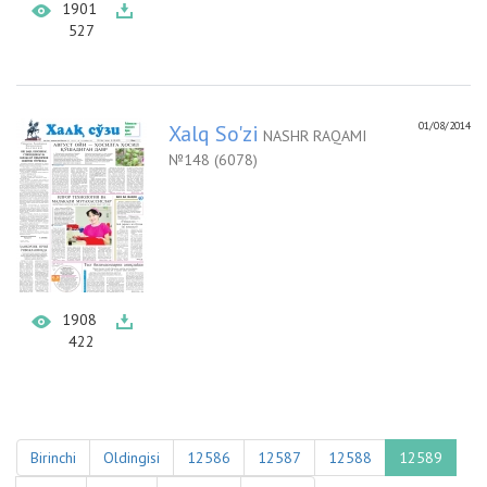
1901
527
01/08/2014
Xalq So'zi
NASHR RAQAMI
№148 (6078)
1908
422
Birinchi
Oldingisi
12586
12587
12588
12589