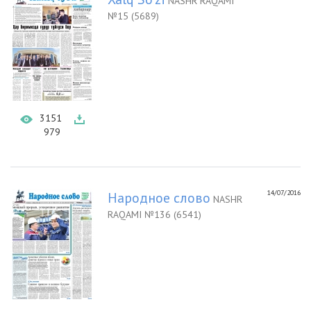
NASHR RAQAMI
№15 (5689)
3151
979
14/07/2016
Народное слово
NASHR
RAQAMI №136 (6541)