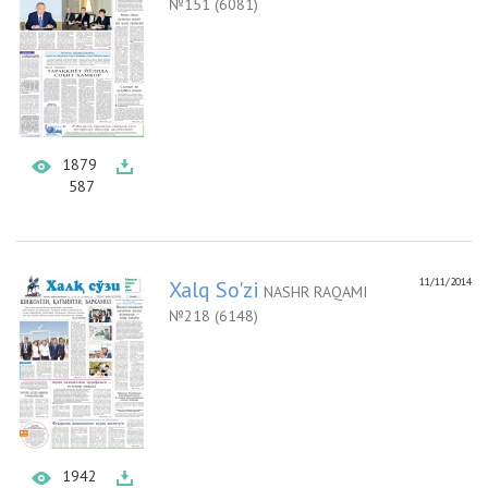
№151 (6081)
1879
587
11/11/2014
Xalq So'zi
NASHR RAQAMI
№218 (6148)
1942