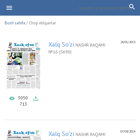
Bosh sahifa
/ Chop etilganlar
24/01/2013
Xalq So'zi
NASHR RAQAMI
№16 (5690)
3050
713
07/08/2014
Xalq So'zi
NASHR RAQAMI