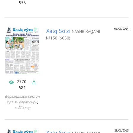
558
06/08/2014
Xalq So'zi
NASHR RAQAMI
№150 (6080)
2770
581
фарзандлари соғлом
,
,
юрт
тижорат сири
сайёҳлар
23/01/2013
Xalq So'zi