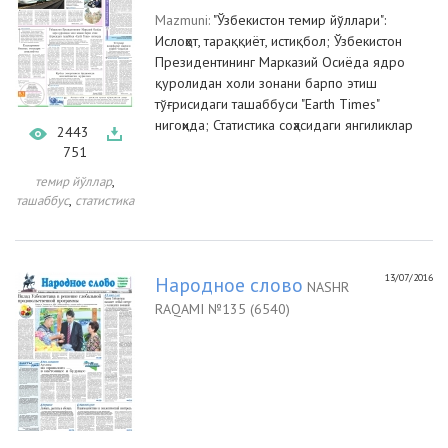
Mazmuni:
"Ўзбекистон темир йўллари":
Ислоҳот, тараққиёт, истиқбол; Ўзбекистон
Президентининг Марказий Осиёда ядро
қуролидан холи зонани барпо этиш
тўғрисидаги ташаббуси "Earth Times"
нигоҳида; Статистика соҳасидаги янгиликлар
2443
751
,
темир йўллар
,
ташаббус
статистика
13/07/2016
Народное слово
NASHR
RAQAMI №135 (6540)