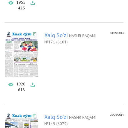
1955
425
04/09/2014
Xalq So'zi
NASHR RAQAMI
№171 (6101)
1920
618
05/08/2014
Xalq So'zi
NASHR RAQAMI
№149 (6079)