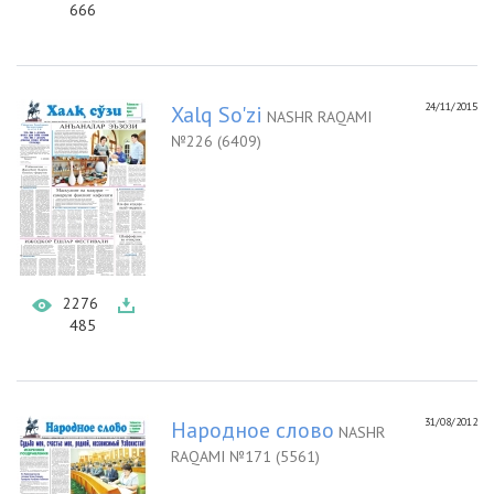
666
24/11/2015
Xalq So'zi
NASHR RAQAMI
№226 (6409)
2276
485
31/08/2012
Народное слово
NASHR
RAQAMI №171 (5561)