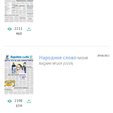
2211
460
29/08/2012
Народное слово
NASHR
RAQAMI №169 (5559)
2198
634