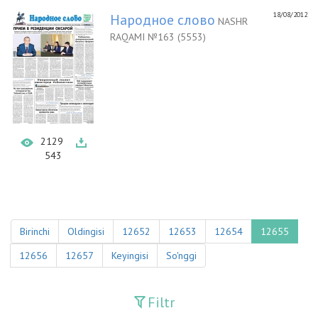
18/08/2012
Народное слово
NASHR
RAQAMI №163 (5553)
2129
543
Birinchi
Oldingisi
12652
12653
12654
12655
12656
12657
Keyingisi
So'nggi
Filtr