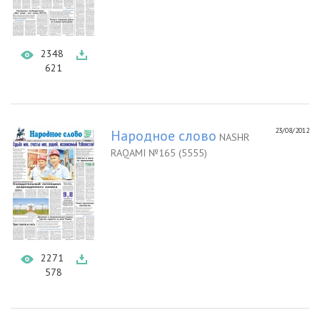
2348
621
23/08/2012
Народное слово
NASHR
RAQAMI №165 (5555)
2271
578