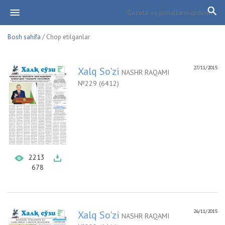
Bosh sahifa
/ Chop etilganlar
27/11/2015
Xalq So'zi
NASHR RAQAMI
№229 (6412)
2213
678
26/11/2015
Xalq So'zi
NASHR RAQAMI