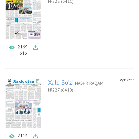
№228 (6411)
2169
616
25/11/2015
Xalq So'zi
NASHR RAQAMI
№227 (6410)
2114