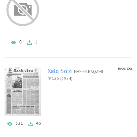
0
1
30/06/2006
Xalq So'zi
NASHR RAQAMI
№125 (3924)
331
45