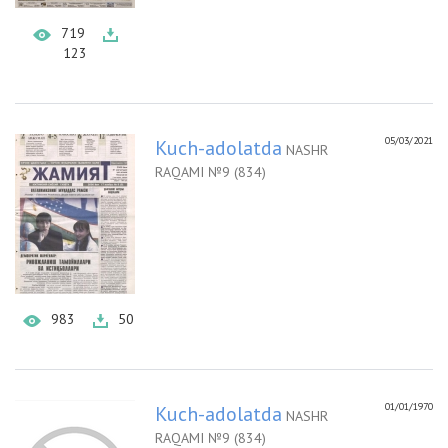
719
123
05/03/2021
Kuch-adolatda
NASHR
RAQAMI №9 (834)
983
50
01/01/1970
Kuch-adolatda
NASHR
RAQAMI №9 (834)