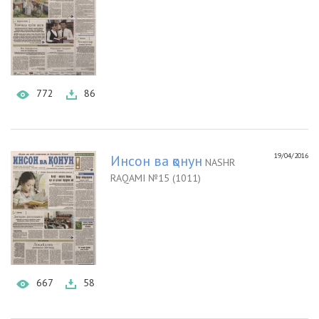
772
86
19/04/2016
Инсон ва қонун
NASHR
RAQAMI №15 (1011)
667
58