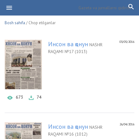
Bosh sahifa
/ Chop etilganlar
03/05/2016
Инсон ва қонун
NASHR
RAQAMI №17 (1013)
673
74
26/04/2016
Инсон ва қонун
NASHR
RAQAMI №16 (1012)