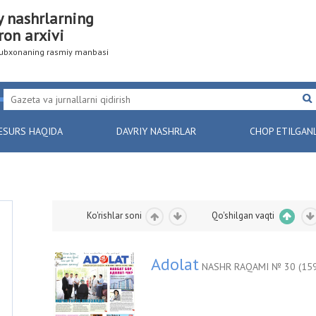
y nashrlarning
ron arxivi
utubxonaning rasmiy manbasi
ESURS HAQIDA
DAVRIY NASHRLAR
CHOP ETILGAN
Ko'rishlar soni
Qo'shilgan vaqti
Adolat
NASHR RAQAMI № 30 (159