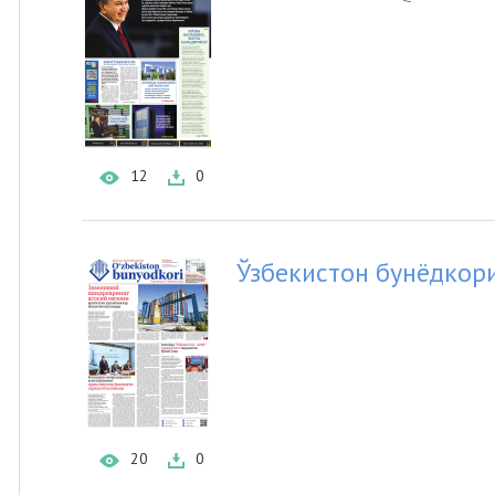
12
0
Ўзбекистон бунёдкор
20
0