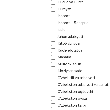
Huquq va Burch
Hurriyat
Ishonch
Ishonch - Доверие
jadid
Jahon adabiyoti
Kitob dunyosi
Kuch-adolatda
Mahalla
Milliy tiklanish
Moziydan sado
O'zbek tili va adabiyoti
O'zbekiston adabiyoti va san'ati
O'zbekiston o'qituvchi
O'zbekiston ovozi
O'zbekiston tarixi