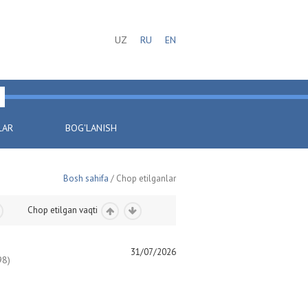
UZ
RU
EN
LAR
BOG'LANISH
Bosh sahifa
/ Chop etilganlar
Chop etilgan vaqti
31/07/2026
8)