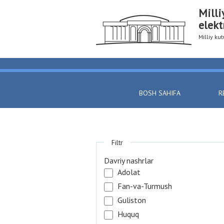
Milli
elekt
Milliy k
BOSH SAHIFA
R
Filtr
Davriy nashrlar
Adolat
Fan-va-Turmush
Guliston
Huquq