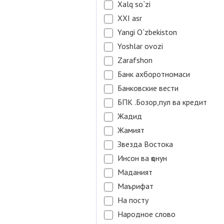
Xalq so`zi
XXI asr
Yangi O`zbekiston
Yoshlar ovozi
Zarafshon
Банк ахборотномаси
Банковские вести
БПК .Бозор,пул ва кредит
Жадид
Жамият
Звезда Востока
Инсон ва қонун
Маданият
Маърифат
На посту
Народное слово