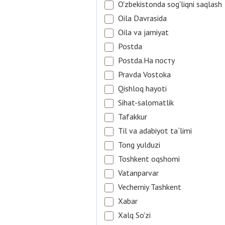
O'zbekistonda sog'liqni saqlash
Oila Davrasida
Oila va jamiyat
Postda
Postda.На посту
Pravda Vostoka
Qishloq hayoti
Sihat-salomatlik
Tafakkur
Til va adabiyot ta`limi
Tong yulduzi
Toshkent oqshomi
Vatanparvar
Vecherniy Tashkent
Xabar
Xalq So'zi