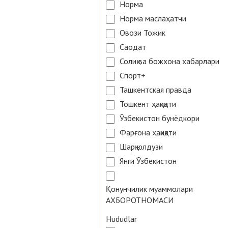
Норма
Норма маслаҳатчи
Овози Тожик
Саодат
Солиқ ва божхона хабарлари
Спорт+
Ташкентская правда
Тошкент ҳақиқати
Ўзбекистон бунёдкори
Фарғона ҳақиқати
Шарқ юлдузи
Янги Ўзбекистон
Қонунчилик муаммолари
АХБОРОТНОМАСИ
Hududlar