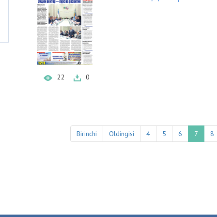
22
0
Birinchi
Oldingisi
4
5
6
7
8