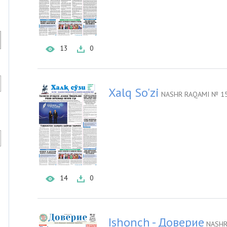
13
0
Xalq So'zi
NASHR RAQAMI № 15
14
0
Ishonch - Доверие
NASHR