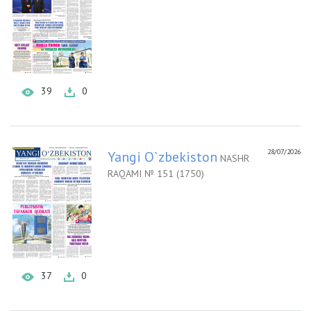
39
0
28/07/2026
Yangi O`zbekiston
NASHR
RAQAMI № 151 (1750)
37
0