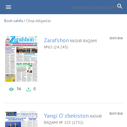
Bosh sahifa
/ Chop etilganlar
25/07/2026
Zarafshon
NASHR RAQAMI
№65 (24.245)
36
0
30/07/2026
Yangi O`zbekiston
NASHR
RAQAMI № 153 (1752)