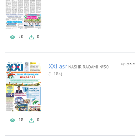
20
0
30/07/2026
XXI asr
NASHR RAQAMI №30
(1 184)
18
0