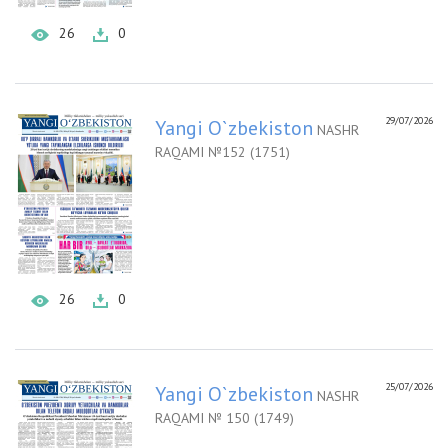
26
0
29/07/2026
Yangi O`zbekiston
NASHR
RAQAMI №152 (1751)
26
0
25/07/2026
Yangi O`zbekiston
NASHR
RAQAMI № 150 (1749)