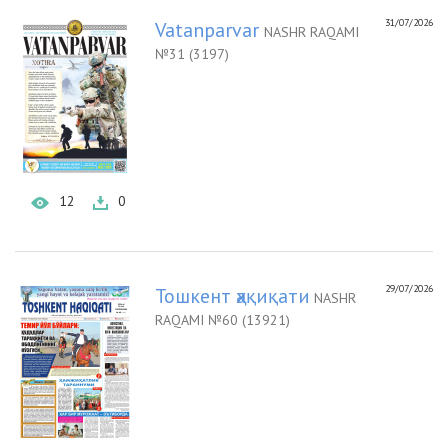
31/07/2026
Vatanparvar
NASHR RAQAMI
№31 (3197)
12
0
29/07/2026
Тошкент ҳақиқати
NASHR
RAQAMI №60 (13921)