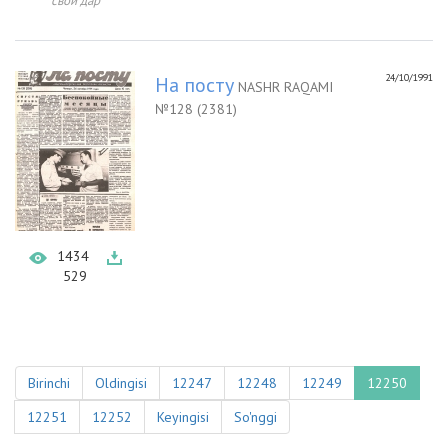
свой дар
24/10/1991
На посту
NASHR RAQAMI
№128 (2381)
1434
529
Birinchi
Oldingisi
12247
12248
12249
12250
12251
12252
Keyingisi
So'nggi