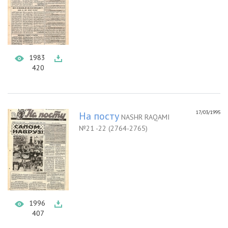
1983
420
17/03/1995
На посту
NASHR RAQAMI
№21 -22 (2764-2765)
1996
407