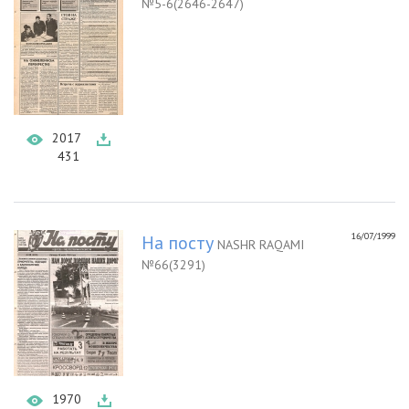
№5-6(2646-2647)
2017
431
16/07/1999
На посту
NASHR RAQAMI
№66(3291)
1970