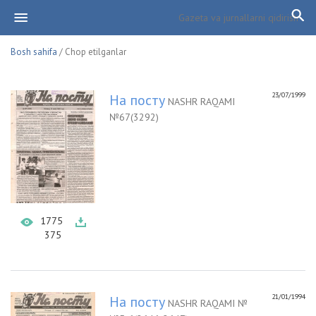
Bosh sahifa
/ Chop etilganlar
23/07/1999
На посту
NASHR RAQAMI
№67(3292)
1775
375
21/01/1994
На посту
NASHR RAQAMI №