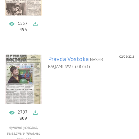
1537
495
02/02/2018
Pravda Vostoka
NASHR
RAQAMI №22 (28733)
2797
809
,
лучшие условия
,
выездные приемы