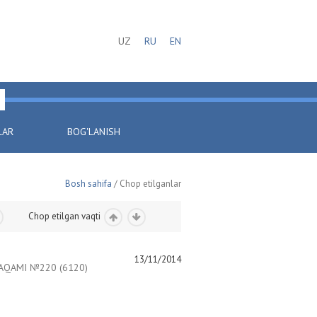
UZ
RU
EN
LAR
BOG'LANISH
Bosh sahifa
/ Chop etilganlar
Chop etilgan vaqti
13/11/2014
AQAMI №220 (6120)