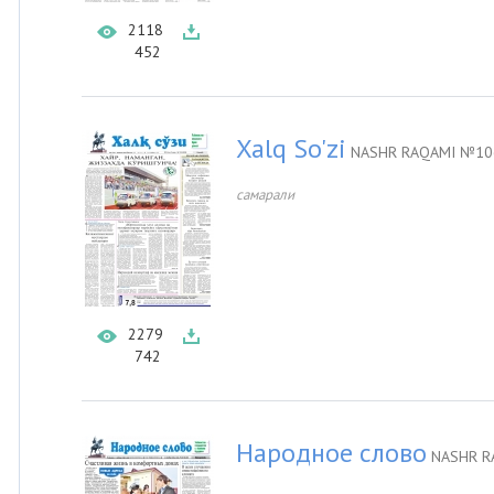
2118
452
Xalq So'zi
NASHR RAQAMI №106
самарали
2279
742
Народное слово
NASHR R