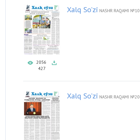
Xalq So'zi
NASHR RAQAMI №107
2056
427
Xalq So'zi
NASHR RAQAMI №206