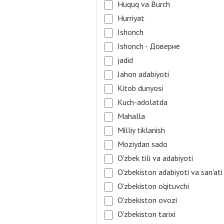
Huquq va Burch
Hurriyat
Ishonch
Ishonch - Доверие
jadid
Jahon adabiyoti
Kitob dunyosi
Kuch-adolatda
Mahalla
Milliy tiklanish
Moziydan sado
O'zbek tili va adabiyoti
O'zbekiston adabiyoti va san'ati
O'zbekiston o'qituvchi
O'zbekiston ovozi
O'zbekiston tarixi