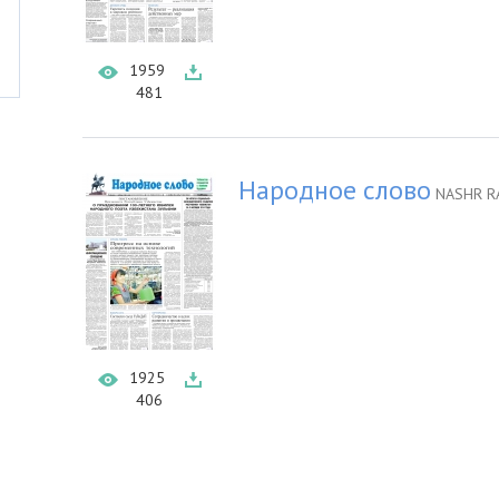
1959
481
Народное слово
NASHR R
1925
406