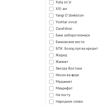
Xalq so`zi
XXI asr
Yangi O`zbekiston
Yoshlar ovozi
Zarafshon
Банк ахборотномаси
Банковские вести
БПК .Бозор,пул ва кредит
Жадид
Жамият
Звезда Востока
Инсон ва қонун
Маданият
Маърифат
На посту
Народное слово