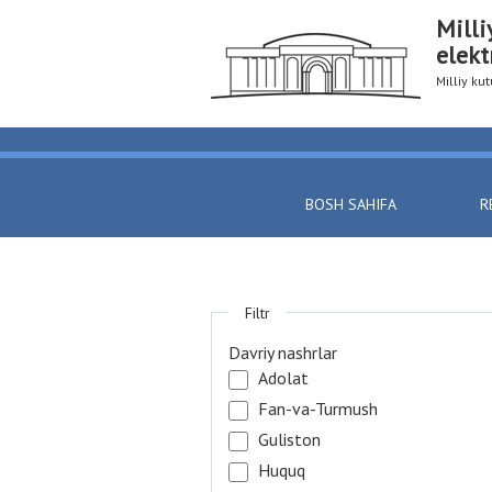
Milli
elekt
Milliy k
BOSH SAHIFA
R
Filtr
Davriy nashrlar
Adolat
Fan-va-Turmush
Guliston
Huquq