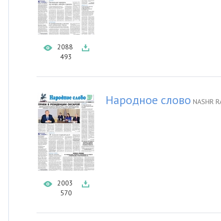
2088
493
Народное слово
NASHR R
2003
570