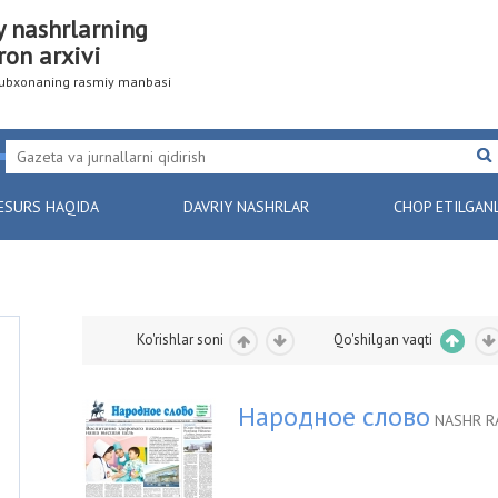
y nashrlarning
ron arxivi
utubxonaning rasmiy manbasi
ESURS HAQIDA
DAVRIY NASHRLAR
CHOP ETILGAN
Ko'rishlar soni
Qo'shilgan vaqti
Народное слово
NASHR R