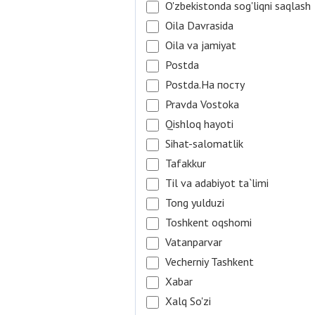
O'zbekistonda sog'liqni saqlash
Oila Davrasida
Oila va jamiyat
Postda
Postda.На посту
Pravda Vostoka
Qishloq hayoti
Sihat-salomatlik
Tafakkur
Til va adabiyot ta`limi
Tong yulduzi
Toshkent oqshomi
Vatanparvar
Vecherniy Tashkent
Xabar
Xalq So'zi