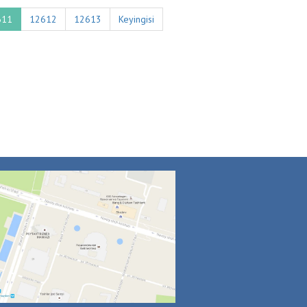
611
12612
12613
Keyingisi