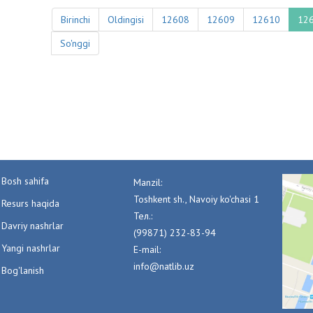
Birinchi
Oldingisi
12608
12609
12610
12
So'nggi
Bosh sahifa
Manzil:
Toshkent sh., Navoiy ko'chasi 1
Resurs haqida
Тел.:
Davriy nashrlar
(99871) 232-83-94
Yangi nashrlar
E-mail:
info@natlib.uz
Bog'lanish