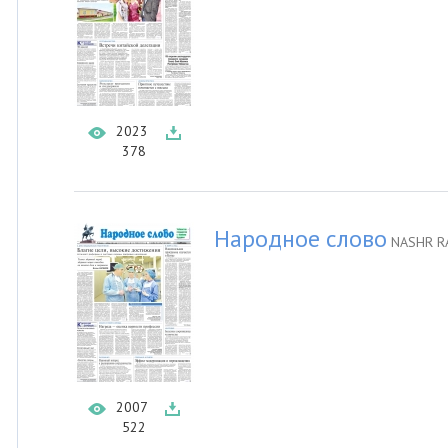
2023
378
Народное слово
NASHR R
2007
522