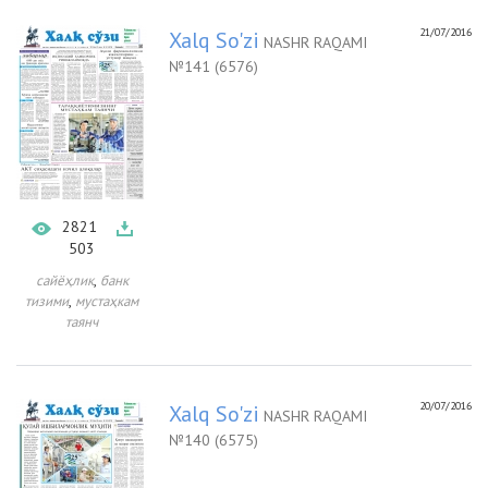
21/07/2016
Xalq So'zi
NASHR RAQAMI
№141 (6576)
2821
503
,
сайёҳлик
банк
,
тизими
мустаҳкам
таянч
20/07/2016
Xalq So'zi
NASHR RAQAMI
№140 (6575)