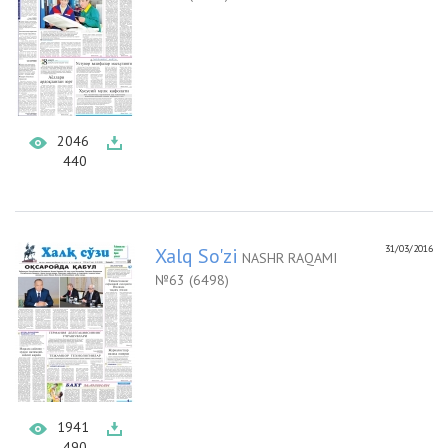
2046
440
31/03/2016
Xalq So'zi
NASHR RAQAMI
№63 (6498)
1941
490