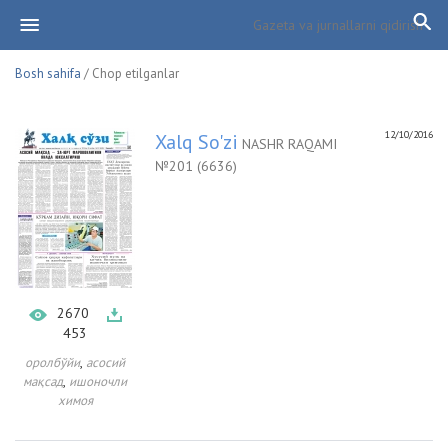
Bosh sahifa
/ Chop etilganlar
12/10/2016
Xalq So'zi
NASHR RAQAMI
№201 (6636)
2670
453
,
оролбўйи
асосий
,
мақсад
ишоночли
химоя