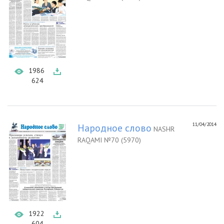
1986
624
11/04/2014
Народное слово
NASHR
RAQAMI №70 (5970)
1922
604