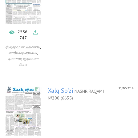
2556
747
,
фуқаролик жамияти
,
ишбилармонлик
қишлоқ қурилиш
банк
11/10/2016
Xalq So'zi
NASHR RAQAMI
№200 (6635)