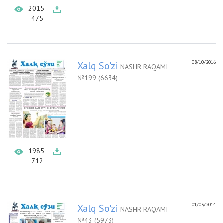
2015
475
08/10/2016
Xalq So'zi
NASHR RAQAMI
№199 (6634)
1985
712
01/03/2014
Xalq So'zi
NASHR RAQAMI
№43 (5973)