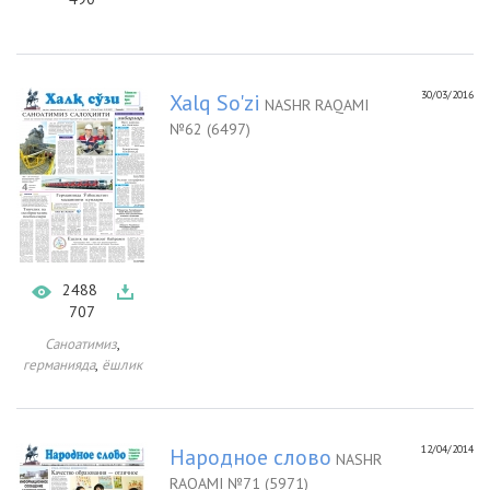
30/03/2016
Xalq So'zi
NASHR RAQAMI
№62 (6497)
2488
707
,
Саноатимиз
,
германияда
ёшлик
12/04/2014
Народное слово
NASHR
RAQAMI №71 (5971)