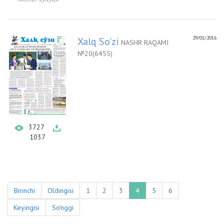
29/01/2016
Xalq So'zi
NASHR RAQAMI
№20(6455)
3727
1037
Birinchi
Oldingisi
1
2
3
4
5
6
Keyingisi
So'nggi