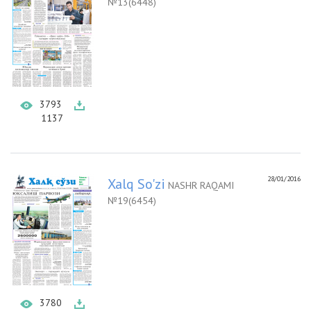
№13(6448)
3793
1137
28/01/2016
Xalq So'zi
NASHR RAQAMI
№19(6454)
3780