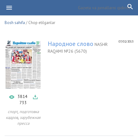
Bosh sahifa
/ Chop etilganlar
07/02/2013
Народное слово
NASHR
RAQAMI №26 (5670)
3814
733
,
спорт
подготовка
,
кадров
зарубежная
пресса