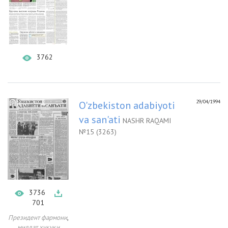
3762
29/04/1994
O'zbekiston adabiyoti
va san'ati
NASHR RAQAMI
№15 (3263)
3736
701
,
Президент фармони
миллат ҳуқуқи