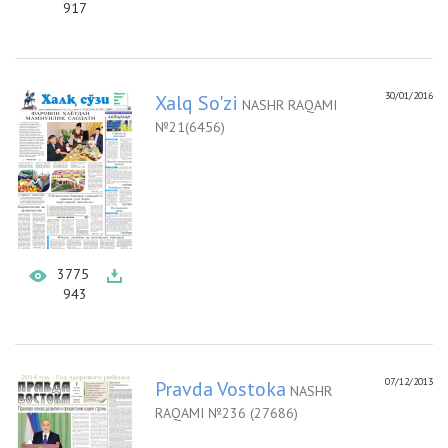
917
30/01/2016
Xalq So'zi
NASHR RAQAMI
№21(6456)
3775
943
07/12/2013
Pravda Vostoka
NASHR
RAQAMI №236 (27686)