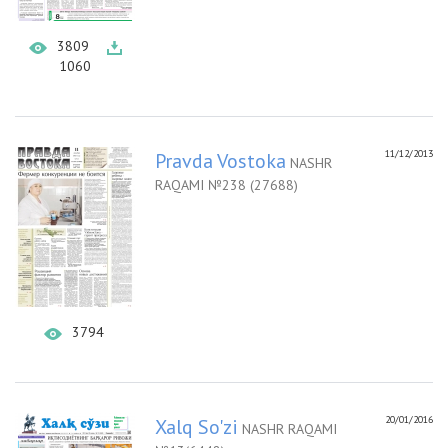
3809
1060
11/12/2013
Pravda Vostoka
NASHR
RAQAMI №238 (27688)
3794
20/01/2016
Xalq So'zi
NASHR RAQAMI