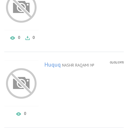
0
0
01/01/1970
Huquq
NASHR RAQAMI №
0