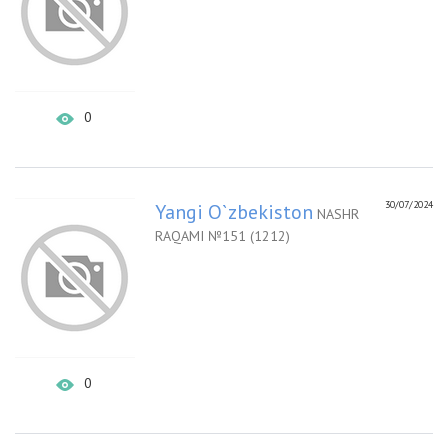
0
30/07/2024
Yangi O`zbekiston
NASHR
RAQAMI №151 (1212)
0