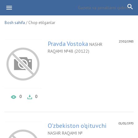
Bosh sahifa
/ Chop etilganlar
27/02/1983
Pravda Vostoka
NASHR
RAQAMI №48 (20122)
0
0
01/01/1970
O'zbekiston o'qituvchi
NASHR RAQAMI №