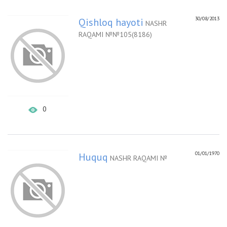
30/08/2013
Qishloq hayoti
NASHR
RAQAMI №№105(8186)
0
01/01/1970
Huquq
NASHR RAQAMI №