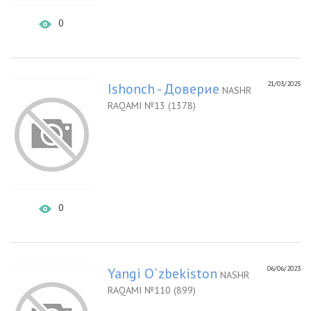
0
21/03/2025
Ishonch - Доверие
NASHR
RAQAMI №13 (1378)
0
06/06/2023
Yangi O`zbekiston
NASHR
RAQAMI №110 (899)