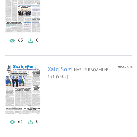
65
0
30/06/2026
Xalq So'zi
NASHR RAQAMI №
131 (9302)
61
0