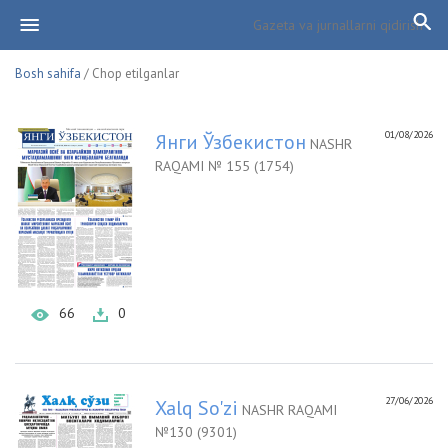
Bosh sahifa
/ Chop etilganlar
01/08/2026
Янги Ўзбекистон
NASHR
RAQAMI № 155 (1754)
66
0
27/06/2026
Xalq So'zi
NASHR RAQAMI
№130 (9301)