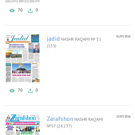
70
0
31/07/2026
jadid
NASHR RAQAMI № 31
(135)
70
0
27/07/2026
Zarafshon
NASHR RAQAMI
№57 (24.237)