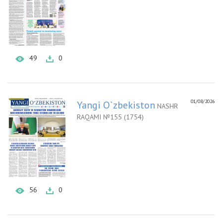
49
0
01/08/2026
Yangi O`zbekiston
NASHR
RAQAMI №155 (1754)
56
0