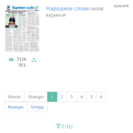
01/01/1970
Народное слово
NASHR
RAQAMI №
3126
921
Birinchi
Oldingisi
1
2
3
4
5
6
Keyingisi
So'nggi
Filtr