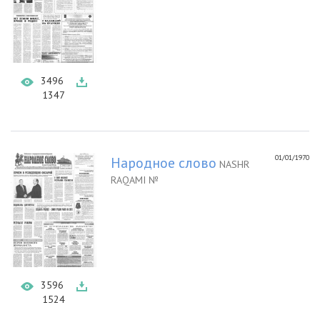
3496
1347
01/01/1970
Народное слово
NASHR
RAQAMI №
3596
1524