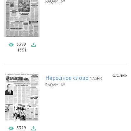
RAQAMI №
3399
1351
01/01/1970
Народное слово
NASHR
RAQAMI №
3329