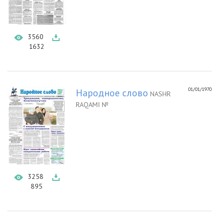
3560
1632
01/01/1970
Народное слово
NASHR
RAQAMI №
3258
895