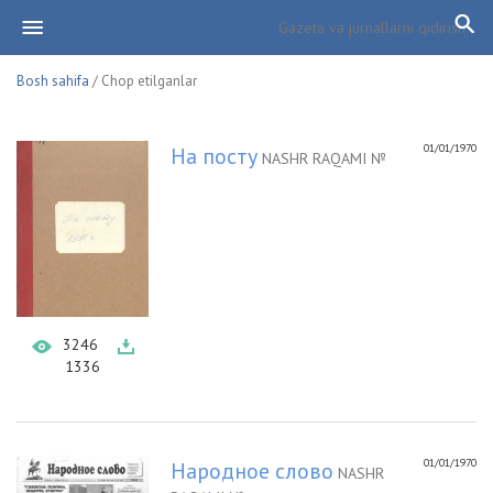
Bosh sahifa
/ Chop etilganlar
01/01/1970
На посту
NASHR RAQAMI №
3246
1336
01/01/1970
Народное слово
NASHR