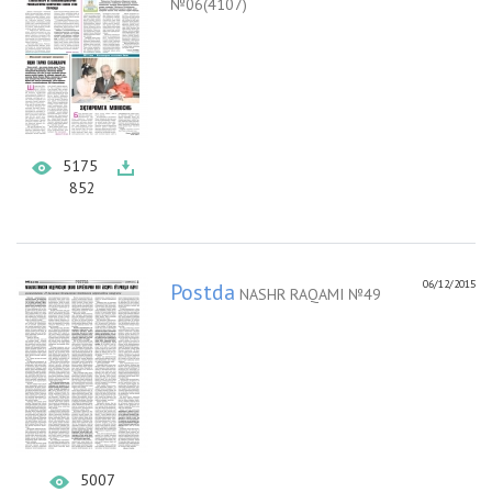
№06(4107)
5175
852
06/12/2015
Postda
NASHR RAQAMI №49
5007