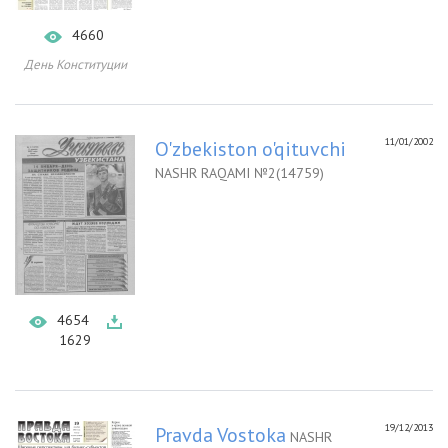
4660
День Конституции
11/01/2002
O'zbekiston o'qituvchi
NASHR RAQAMI №2(14759)
4654
1629
19/12/2013
Pravda Vostoka
NASHR