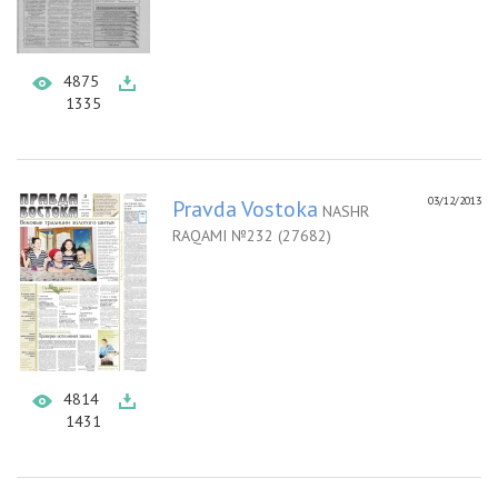
4875
1335
03/12/2013
Pravda Vostoka
NASHR
RAQAMI №232 (27682)
4814
1431