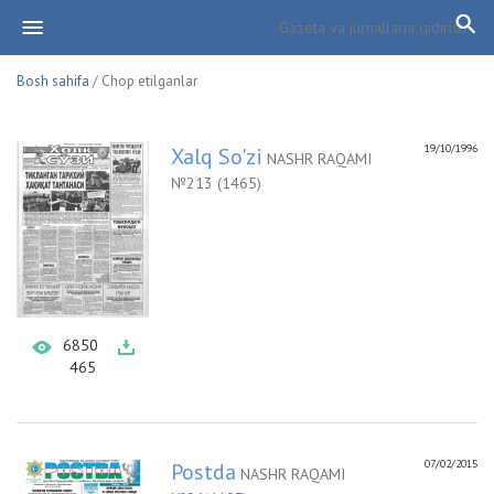
Bosh sahifa
/ Chop etilganlar
19/10/1996
Xalq So'zi
NASHR RAQAMI
№213 (1465)
6850
465
07/02/2015
Postda
NASHR RAQAMI