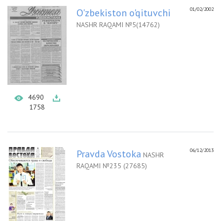
01/02/2002
O'zbekiston o'qituvchi
NASHR RAQAMI №5(14762)
4690
1758
06/12/2013
Pravda Vostoka
NASHR
RAQAMI №235 (27685)