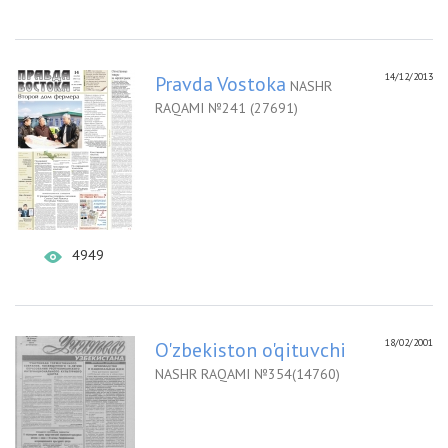
14/12/2013
Pravda Vostoka
NASHR
RAQAMI №241 (27691)
4949
18/02/2001
O'zbekiston o'qituvchi
NASHR RAQAMI №354(14760)