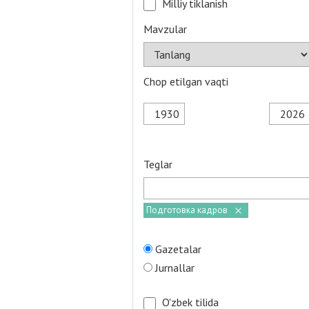
Milliy tiklanish
Mavzular
Chop etilgan vaqti
Teglar
Подготовка кадров
Gazetalar
Jurnallar
O'zbek tilida