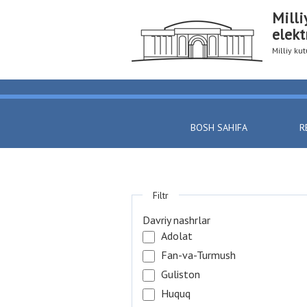
Milli
elekt
Milliy k
BOSH SAHIFA
R
Filtr
Davriy nashrlar
Adolat
Fan-va-Turmush
Guliston
Huquq