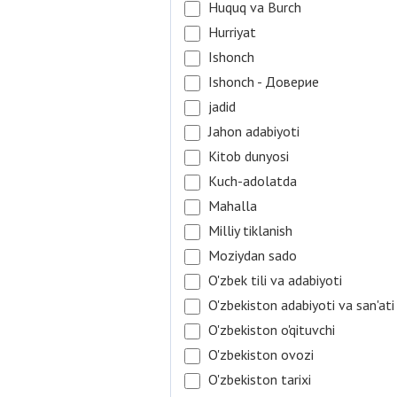
Huquq va Burch
Hurriyat
Ishonch
Ishonch - Доверие
jadid
Jahon adabiyoti
Kitob dunyosi
Kuch-adolatda
Mahalla
Milliy tiklanish
Moziydan sado
O'zbek tili va adabiyoti
O'zbekiston adabiyoti va san'ati
O'zbekiston o'qituvchi
O'zbekiston ovozi
O'zbekiston tarixi