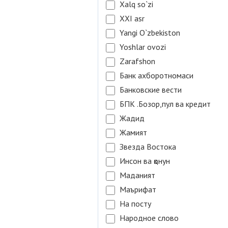
Xalq so`zi
XXI asr
Yangi O`zbekiston
Yoshlar ovozi
Zarafshon
Банк ахборотномаси
Банковские вести
БПК .Бозор,пул ва кредит
Жадид
Жамият
Звезда Востока
Инсон ва қонун
Маданият
Маърифат
На посту
Народное слово