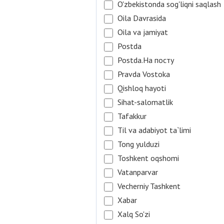
O'zbekistonda sog'liqni saqlash
Oila Davrasida
Oila va jamiyat
Postda
Postda.На посту
Pravda Vostoka
Qishloq hayoti
Sihat-salomatlik
Tafakkur
Til va adabiyot ta`limi
Tong yulduzi
Toshkent oqshomi
Vatanparvar
Vecherniy Tashkent
Xabar
Xalq So'zi