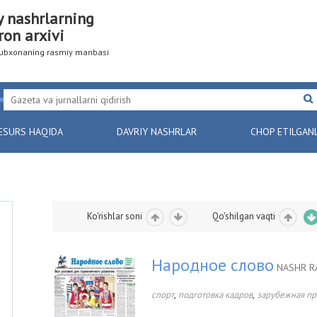
y nashrlarning
ron arxivi
utubxonaning rasmiy manbasi
ESURS HAQIDA
DAVRIY NASHRLAR
CHOP ETILGAN
Ko'rishlar soni
Qo'shilgan vaqti
Народное слово
NASHR R
,
,
спорт
подготовка кадров
зарубежная пр