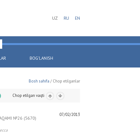
UZ
RU
EN
LAR
BOG'LANISH
Bosh sahifa
/ Chop etilganlar
Chop etilgan vaqti
07/02/2013
AQAMI №26 (5670)
есса