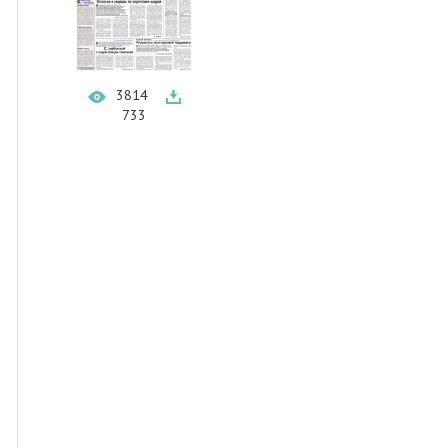
3814
733