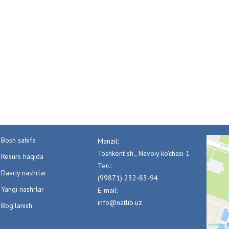
Bosh sahifa
Manzil:
Toshkent sh., Navoiy ko'chasi 1
Resurs haqida
Тел.:
Davriy nashrlar
(99871) 232-83-94
Yangi nashrlar
E-mail:
info@natlib.uz
Bog'lanish