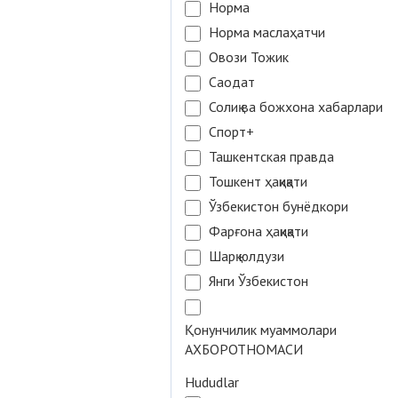
Норма
Норма маслаҳатчи
Овози Тожик
Саодат
Солиқ ва божхона хабарлари
Спорт+
Ташкентская правда
Тошкент ҳақиқати
Ўзбекистон бунёдкори
Фарғона ҳақиқати
Шарқ юлдузи
Янги Ўзбекистон
Қонунчилик муаммолари
АХБОРОТНОМАСИ
Hududlar