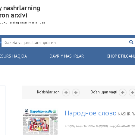
y nashrlarning
ron arxivi
utubxonaning rasmiy manbasi
ESURS HAQIDA
DAVRIY NASHRLAR
CHOP ETILGAN
Ko'rishlar soni
Qo'shilgan vaqti
Народное слово
NASHR R
,
,
спорт
подготовка кадров
зарубежная пр