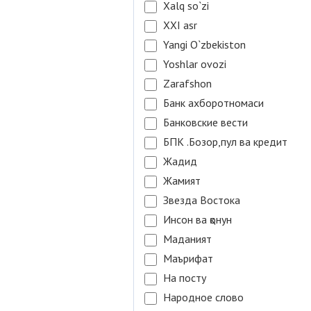
Xalq so`zi
XXI asr
Yangi O`zbekiston
Yoshlar ovozi
Zarafshon
Банк ахборотномаси
Банковские вести
БПК .Бозор,пул ва кредит
Жадид
Жамият
Звезда Востока
Инсон ва қонун
Маданият
Маърифат
На посту
Народное слово