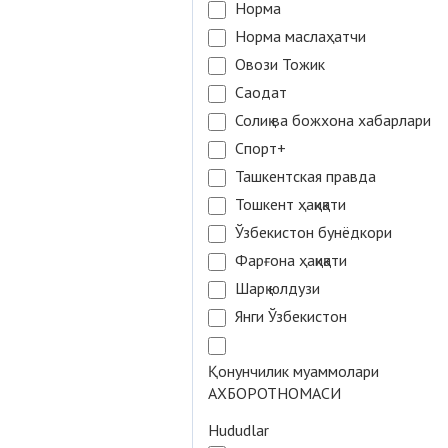
Норма
Норма маслаҳатчи
Овози Тожик
Саодат
Солиқ ва божхона хабарлари
Спорт+
Ташкентская правда
Тошкент ҳақиқати
Ўзбекистон бунёдкори
Фарғона ҳақиқати
Шарқ юлдузи
Янги Ўзбекистон
Қонунчилик муаммолари
АХБОРОТНОМАСИ
Hududlar