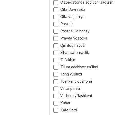
O'zbekistonda sog'liqni saqlash
Oila Davrasida
Oila va jamiyat
Postda
Postda.На посту
Pravda Vostoka
Qishloq hayoti
Sihat-salomatlik
Tafakkur
Til va adabiyot ta`limi
Tong yulduzi
Toshkent oqshomi
Vatanparvar
Vecherniy Tashkent
Xabar
Xalq So'zi