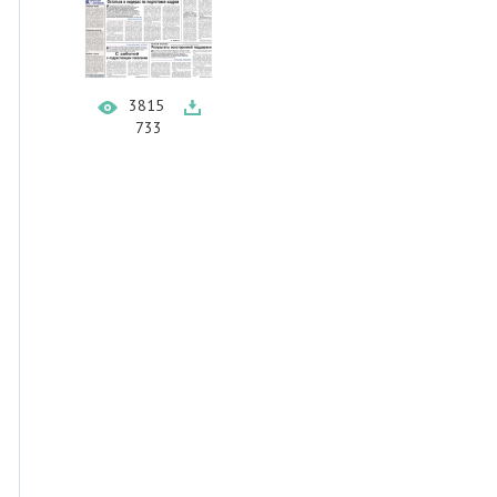
3815
733