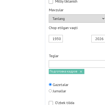
Milliy tiklanish
Mavzular
Chop etilgan vaqti
Teglar
Подготовка кадров
Gazetalar
Jurnallar
O'zbek tilida