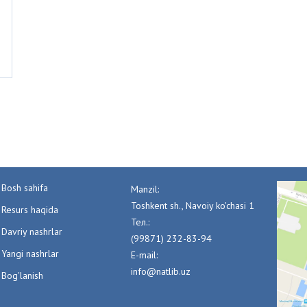
Bosh sahifa
Manzil:
Toshkent sh., Navoiy ko'chasi 1
Resurs haqida
Тел.:
Davriy nashrlar
(99871) 232-83-94
Yangi nashrlar
E-mail:
info@natlib.uz
Bog'lanish