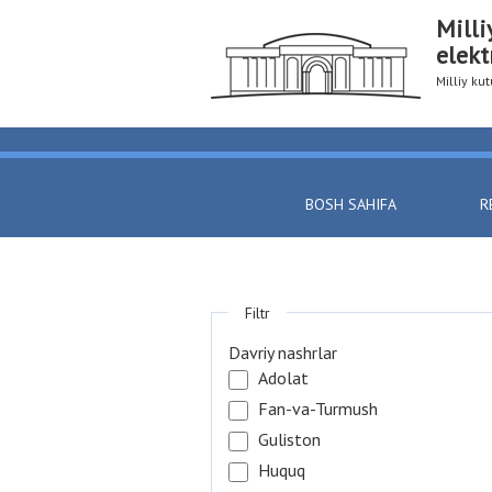
Milli
elekt
Milliy k
BOSH SAHIFA
R
Filtr
Davriy nashrlar
Adolat
Fan-va-Turmush
Guliston
Huquq