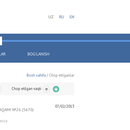
UZ
RU
EN
LAR
BOG'LANISH
Bosh sahifa
/ Chop etilganlar
Chop etilgan vaqti
07/02/2013
AQAMI №26 (5670)
есса