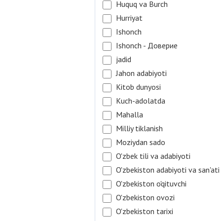
Huquq va Burch
Hurriyat
Ishonch
Ishonch - Доверие
jadid
Jahon adabiyoti
Kitob dunyosi
Kuch-adolatda
Mahalla
Milliy tiklanish
Moziydan sado
O'zbek tili va adabiyoti
O'zbekiston adabiyoti va san'ati
O'zbekiston o'qituvchi
O'zbekiston ovozi
O'zbekiston tarixi