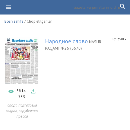
Bosh sahifa
/ Chop etilganlar
07/02/2013
Народное слово
NASHR
RAQAMI №26 (5670)
3814
733
,
спорт
подготовка
,
кадров
зарубежная
пресса