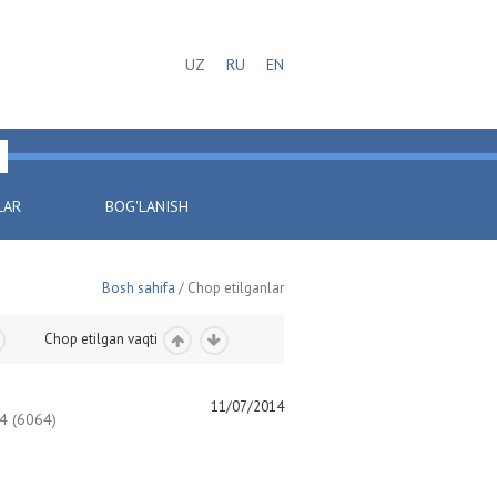
UZ
RU
EN
LAR
BOG'LANISH
Bosh sahifa
/ Chop etilganlar
Chop etilgan vaqti
11/07/2014
 (6064)