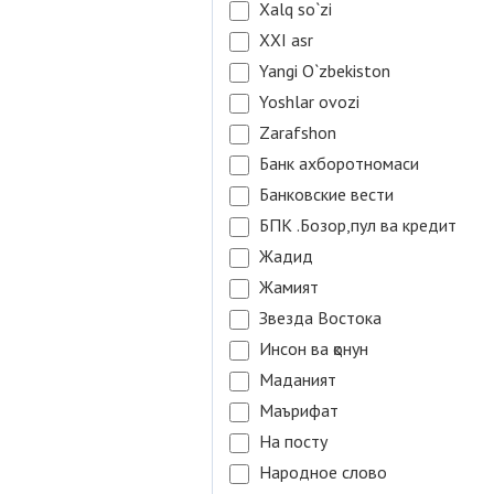
Xalq so`zi
XXI asr
Yangi O`zbekiston
Yoshlar ovozi
Zarafshon
Банк ахборотномаси
Банковские вести
БПК .Бозор,пул ва кредит
Жадид
Жамият
Звезда Востока
Инсон ва қонун
Маданият
Маърифат
На посту
Народное слово