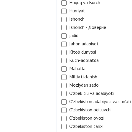
Huquq va Burch
Hurriyat
Ishonch
Ishonch - Доверие
jadid
Jahon adabiyoti
Kitob dunyosi
Kuch-adolatda
Mahalla
Milliy tiklanish
Moziydan sado
O'zbek tili va adabiyoti
O'zbekiston adabiyoti va san'ati
O'zbekiston o'qituvchi
O'zbekiston ovozi
O'zbekiston tarixi