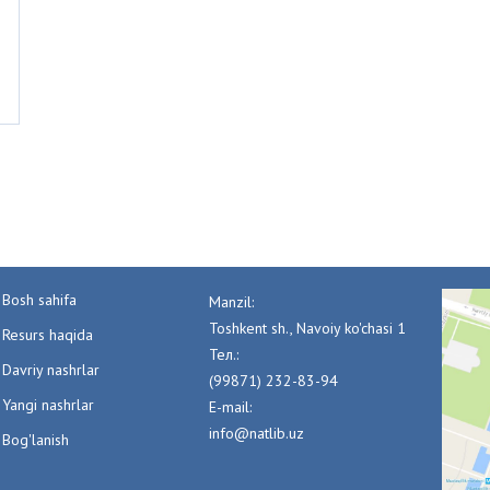
Bosh sahifa
Manzil:
Toshkent sh., Navoiy ko'chasi 1
Resurs haqida
Тел.:
Davriy nashrlar
(99871) 232-83-94
Yangi nashrlar
E-mail:
info@natlib.uz
Bog'lanish