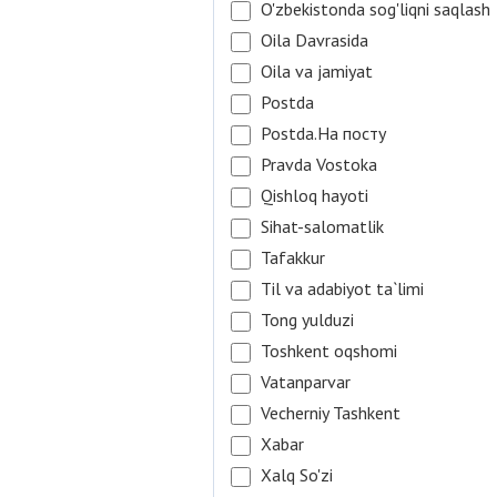
O'zbekistonda sog'liqni saqlash
Oila Davrasida
Oila va jamiyat
Postda
Postda.На посту
Pravda Vostoka
Qishloq hayoti
Sihat-salomatlik
Tafakkur
Til va adabiyot ta`limi
Tong yulduzi
Toshkent oqshomi
Vatanparvar
Vecherniy Tashkent
Xabar
Xalq So'zi