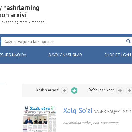
y nashrlarning
ron arxivi
utubxonaning rasmiy manbasi
ESURS HAQIDA
DAVRIY NASHRLAR
CHOP ETILGAN
Ko'rishlar soni
Qo'shilgan vaqti
Xalq So'zi
NASHR RAQAMI №134
,
,
оқсаройда қабул
оав
манзиллар