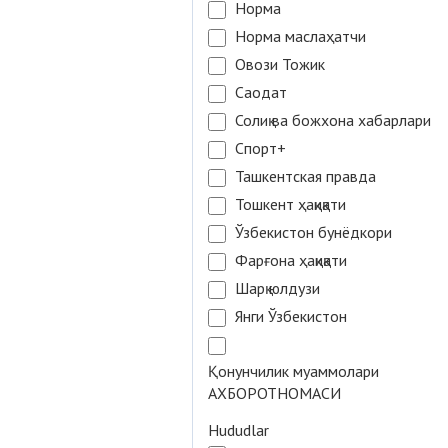
Норма
Норма маслаҳатчи
Овози Тожик
Саодат
Солиқ ва божхона хабарлари
Спорт+
Ташкентская правда
Тошкент ҳақиқати
Ўзбекистон бунёдкори
Фарғона ҳақиқати
Шарқ юлдузи
Янги Ўзбекистон
Қонунчилик муаммолари
АХБОРОТНОМАСИ
Hududlar