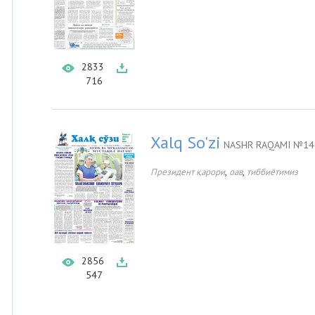
2833
716
Xalq So'zi
NASHR RAQAMI №146
,
,
Президент қарори
оав
тиббиётимиз
2856
547