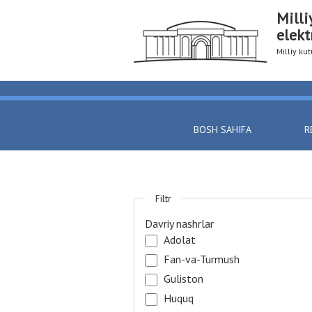
Milli
elekt
Milliy k
BOSH SAHIFA
R
Filtr
Davriy nashrlar
Adolat
Fan-va-Turmush
Guliston
Huquq