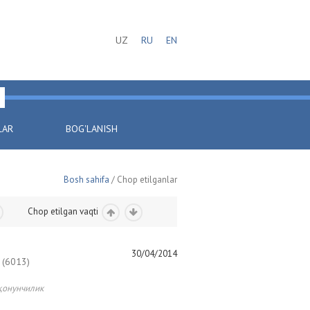
UZ
RU
EN
LAR
BOG'LANISH
Bosh sahifa
/ Chop etilganlar
Chop etilgan vaqti
30/04/2014
(6013)
қонунчилик