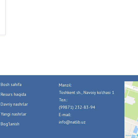
Bosh sahifa
Manzil:
Toshkent sh., Navoiy ko'chasi 1
Resurs haqida
Тел.:
Davriy nashrlar
(99871) 232-83-94
Yangi nashrlar
E-mail:
info@natlib.uz
Bog'lanish