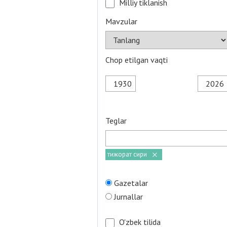
Milliy tiklanish
Mavzular
Chop etilgan vaqti
Teglar
тижорат сири
Gazetalar
Jurnallar
O'zbek tilida