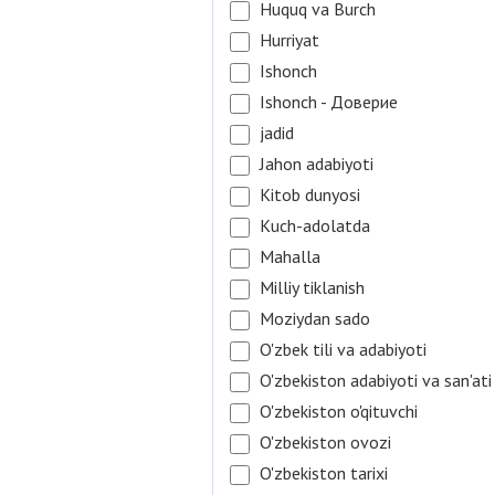
Huquq va Burch
Hurriyat
Ishonch
Ishonch - Доверие
jadid
Jahon adabiyoti
Kitob dunyosi
Kuch-adolatda
Mahalla
Milliy tiklanish
Moziydan sado
O'zbek tili va adabiyoti
O'zbekiston adabiyoti va san'ati
O'zbekiston o'qituvchi
O'zbekiston ovozi
O'zbekiston tarixi