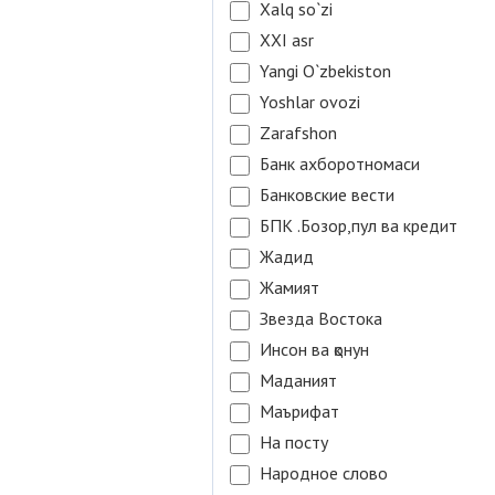
Xalq so`zi
XXI asr
Yangi O`zbekiston
Yoshlar ovozi
Zarafshon
Банк ахборотномаси
Банковские вести
БПК .Бозор,пул ва кредит
Жадид
Жамият
Звезда Востока
Инсон ва қонун
Маданият
Маърифат
На посту
Народное слово