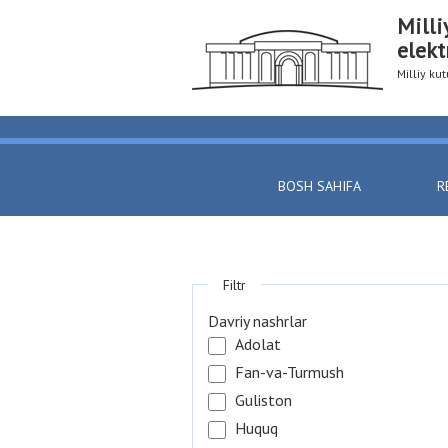
Milli
elekt
Milliy k
BOSH SAHIFA
R
Filtr
Davriy nashrlar
Adolat
Fan-va-Turmush
Guliston
Huquq