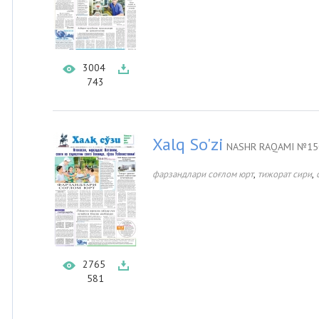
3004
743
Xalq So'zi
NASHR RAQAMI №150
,
,
фарзандлари соғлом юрт
тижорат сири
2765
581