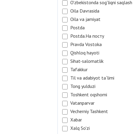
O'zbekistonda sog'liqni saqlash
Oila Davrasida
Oila va jamiyat
Postda
Postda.На посту
Pravda Vostoka
Qishloq hayoti
Sihat-salomatlik
Tafakkur
Til va adabiyot ta`limi
Tong yulduzi
Toshkent oqshomi
Vatanparvar
Vecherniy Tashkent
Xabar
Xalq So'zi