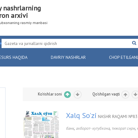
y nashrlarning
ron arxivi
utubxonaning rasmiy manbasi
ESURS HAQIDA
DAVRIY NASHRLAR
CHOP ETILGAN
Ko'rishlar soni
Qo'shilgan vaqti
Xalq So'zi
NASHR RAQAMI №83 
,
,
,
банк
ахборот- кутубхона
тижорат сири