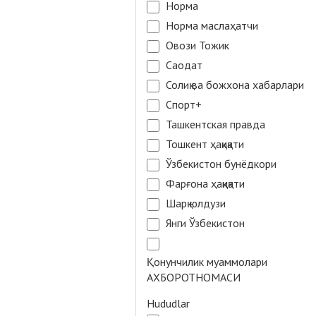
Норма
Норма маслаҳатчи
Овози Тожик
Саодат
Солиқ ва божхона хабарлари
Спорт+
Ташкентская правда
Тошкент ҳақиқати
Ўзбекистон бунёдкори
Фарғона ҳақиқати
Шарқ юлдузи
Янги Ўзбекистон
Қонунчилик муаммолари
АХБОРОТНОМАСИ
Hududlar