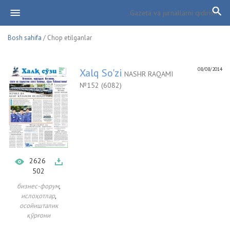
Bosh sahifa
/ Chop etilganlar
08/08/2014
Xalq So'zi
NASHR RAQAMI
№152 (6082)
2626
502
,
бизнес-форум
,
ислоҳотлар
осойишталик
қўрғони