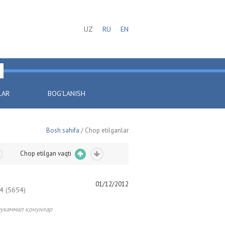
UZ
RU
EN
LAR
BOG'LANISH
Bosh sahifa
/ Chop etilganlar
Chop etilgan vaqti
01/12/2012
 (5654)
укаммал қонунлар