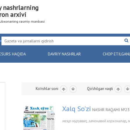
y nashrlarning
ron arxivi
utubxonaning rasmiy manbasi
ESURS HAQIDA
DAVRIY NASHRLAR
CHOP ETILGAN
Ko'rishlar soni
Qo'shilgan vaqti
Xalq So'zi
NASHR RAQAMI №234
,
,
меҳр-мурувват
замонавий корхоналар
м