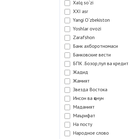
Xalq so`zi
XXI asr
Yangi O`zbekiston
Yoshlar ovozi
Zarafshon
Банк ахборотномаси
Банковские вести
БПК .Бозор,пул ва кредит
Жадид
Жамият
Звезда Востока
Инсон ва қонун
Маданият
Маърифат
На посту
Народное слово