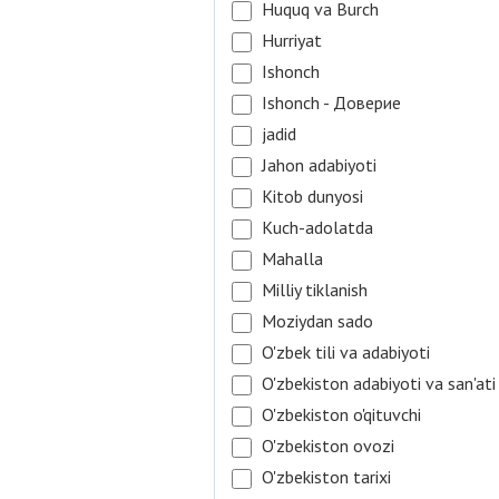
Huquq va Burch
Hurriyat
Ishonch
Ishonch - Доверие
jadid
Jahon adabiyoti
Kitob dunyosi
Kuch-adolatda
Mahalla
Milliy tiklanish
Moziydan sado
O'zbek tili va adabiyoti
O'zbekiston adabiyoti va san'ati
O'zbekiston o'qituvchi
O'zbekiston ovozi
O'zbekiston tarixi