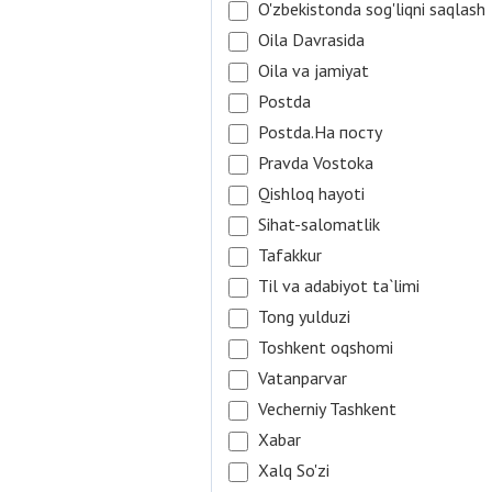
O'zbekistonda sog'liqni saqlash
Oila Davrasida
Oila va jamiyat
Postda
Postda.На посту
Pravda Vostoka
Qishloq hayoti
Sihat-salomatlik
Tafakkur
Til va adabiyot ta`limi
Tong yulduzi
Toshkent oqshomi
Vatanparvar
Vecherniy Tashkent
Xabar
Xalq So'zi