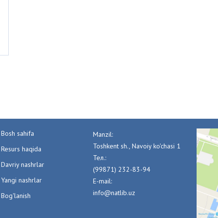
Bosh sahifa
Manzil:
Toshkent sh., Navoiy ko'chasi 1
Resurs haqida
Тел.:
Davriy nashrlar
(99871) 232-83-94
Yangi nashrlar
E-mail:
info@natlib.uz
Bog'lanish