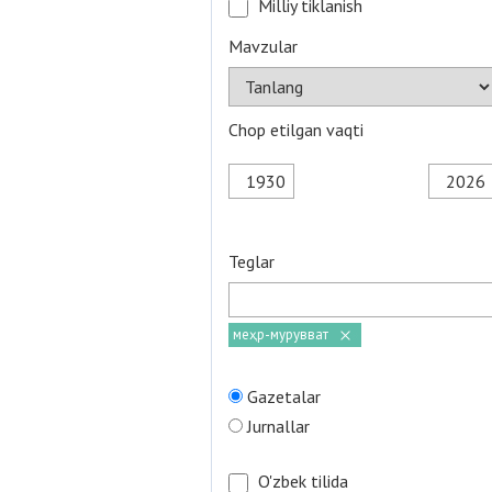
Milliy tiklanish
Mavzular
Chop etilgan vaqti
Teglar
меҳр-мурувват
Gazetalar
Jurnallar
O'zbek tilida