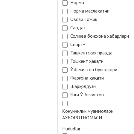
Норма
Норма маслаҳатчи
Овози Тожик
Саодат
Солиқ ва божхона хабарлари
Спорт+
Ташкентская правда
Тошкент ҳақиқати
Ўзбекистон бунёдкори
Фарғона ҳақиқати
Шарқ юлдузи
Янги Ўзбекистон
Қонунчилик муаммолари
АХБОРОТНОМАСИ
Hududlar