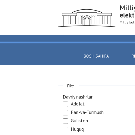
Milli
elekt
Milliy k
BOSH SAHIFA
R
Filtr
Davriy nashrlar
Adolat
Fan-va-Turmush
Guliston
Huquq