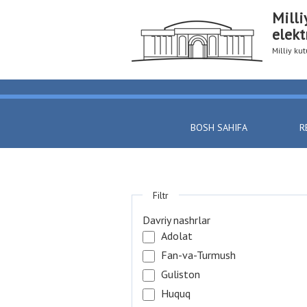
Milli
elekt
Milliy k
BOSH SAHIFA
R
Filtr
Davriy nashrlar
Adolat
Fan-va-Turmush
Guliston
Huquq