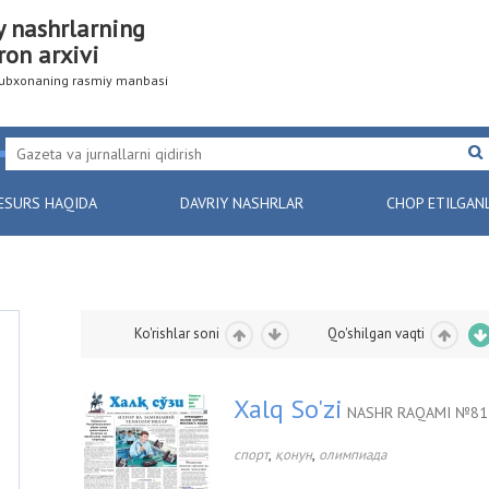
y nashrlarning
ron arxivi
utubxonaning rasmiy manbasi
ESURS HAQIDA
DAVRIY NASHRLAR
CHOP ETILGAN
Ko'rishlar soni
Qo'shilgan vaqti
Xalq So'zi
NASHR RAQAMI №81 
,
,
спорт
қонун
олимпиада