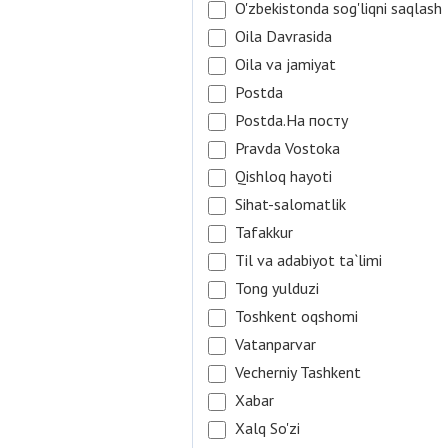
O'zbekistonda sog'liqni saqlash
Oila Davrasida
Oila va jamiyat
Postda
Postda.На посту
Pravda Vostoka
Qishloq hayoti
Sihat-salomatlik
Tafakkur
Til va adabiyot ta`limi
Tong yulduzi
Toshkent oqshomi
Vatanparvar
Vecherniy Tashkent
Xabar
Xalq So'zi