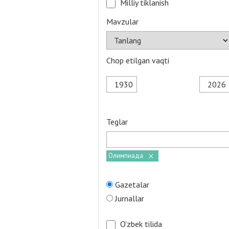
Milliy tiklanish
Mavzular
Chop etilgan vaqti
Teglar
Олимпиада
Gazetalar
Jurnallar
O'zbek tilida