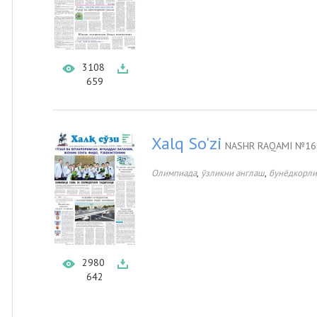
3108
659
Xalq So'zi
NASHR RAQAMI №169
,
,
Олимпиада
ўзликни англаш
бунёдкорли
2980
642