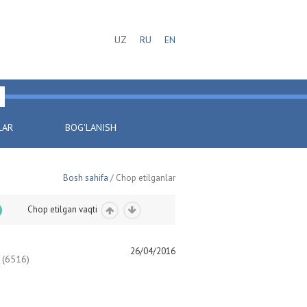
UZ
RU
EN
LAR
BOG'LANISH
Bosh sahifa
/ Chop etilganlar
Chop etilgan vaqti
26/04/2016
(6516)