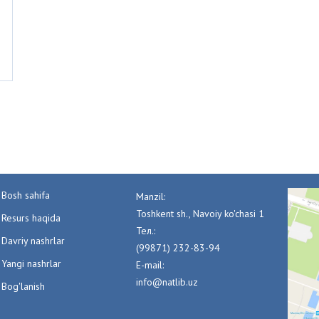
Bosh sahifa
Manzil:
Toshkent sh., Navoiy ko'chasi 1
Resurs haqida
Тел.:
Davriy nashrlar
(99871) 232-83-94
Yangi nashrlar
E-mail:
info@natlib.uz
Bog'lanish