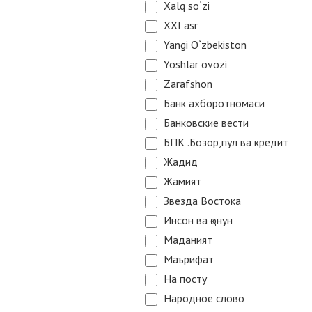
Xalq so`zi
XXI asr
Yangi O`zbekiston
Yoshlar ovozi
Zarafshon
Банк ахборотномаси
Банковские вести
БПК .Бозор,пул ва кредит
Жадид
Жамият
Звезда Востока
Инсон ва қонун
Маданият
Маърифат
На посту
Народное слово