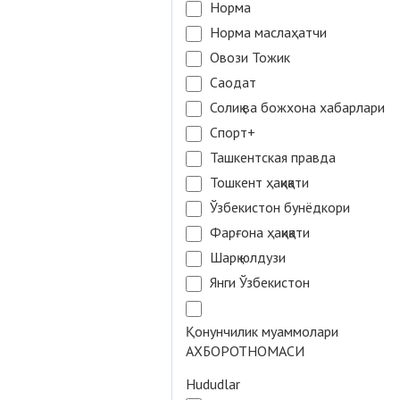
Норма
Норма маслаҳатчи
Овози Тожик
Саодат
Солиқ ва божхона хабарлари
Спорт+
Ташкентская правда
Тошкент ҳақиқати
Ўзбекистон бунёдкори
Фарғона ҳақиқати
Шарқ юлдузи
Янги Ўзбекистон
Қонунчилик муаммолари
АХБОРОТНОМАСИ
Hududlar