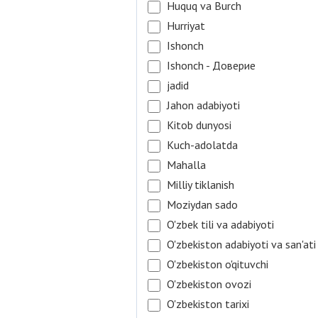
Huquq va Burch
Hurriyat
Ishonch
Ishonch - Доверие
jadid
Jahon adabiyoti
Kitob dunyosi
Kuch-adolatda
Mahalla
Milliy tiklanish
Moziydan sado
O'zbek tili va adabiyoti
O'zbekiston adabiyoti va san'ati
O'zbekiston o'qituvchi
O'zbekiston ovozi
O'zbekiston tarixi