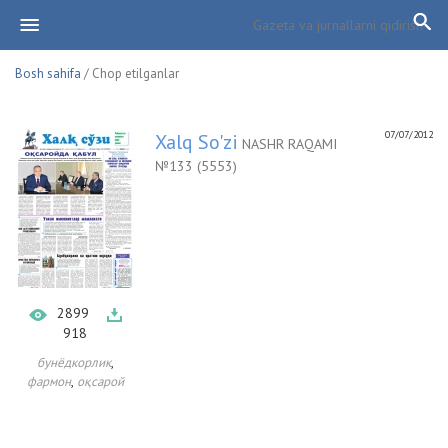
Bosh sahifa
/ Chop etilganlar
07/07/2012
Xalq So'zi
NASHR RAQAMI
№133 (5553)
2899
918
,
бунёдкорлик
,
фармон
оқсарой