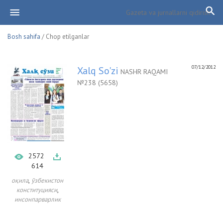
Bosh sahifa
/ Chop etilganlar
07/12/2012
Xalq So'zi
NASHR RAQAMI
№238 (5658)
2572
614
,
оқила
ўзбекистон
,
конституцияси
инсонпарварлик