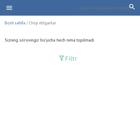
Bosh sahifa
/ Chop etilganlar
Sizning so'rovingiz bo'yicha hech nima topilmadi
Filtr
Davriy nashrlar
Adolat
Fan-va-Turmush
Guliston
Huquq
Huquq va Burch
Hurriyat
Ishonch