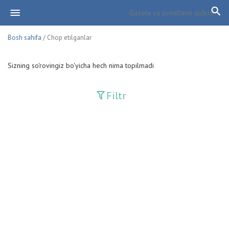
Bosh sahifa
/ Chop etilganlar
Sizning so'rovingiz bo'yicha hech nima topilmadi
Filtr
Davriy nashrlar
Adolat
Fan-va-Turmush
Guliston
Huquq
Huquq va Burch
Hurriyat
Ishonch