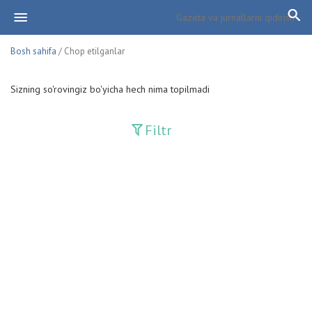
Bosh sahifa
/ Chop etilganlar
Sizning so'rovingiz bo'yicha hech nima topilmadi
Filtr
Davriy nashrlar
Adolat
Fan-va-Turmush
Guliston
Huquq
Huquq va Burch
Hurriyat
Ishonch