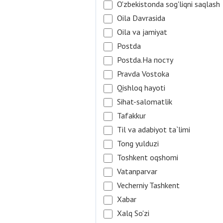
O'zbekistonda sog'liqni saqlash
Oila Davrasida
Oila va jamiyat
Postda
Postda.На посту
Pravda Vostoka
Qishloq hayoti
Sihat-salomatlik
Tafakkur
Til va adabiyot ta`limi
Tong yulduzi
Toshkent oqshomi
Vatanparvar
Vecherniy Tashkent
Xabar
Xalq So'zi