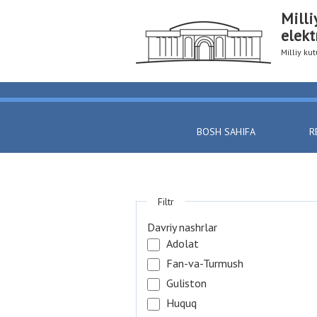
Milli
elekt
Milliy k
BOSH SAHIFA
R
Filtr
Davriy nashrlar
Adolat
Fan-va-Turmush
Guliston
Huquq