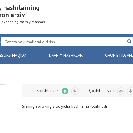
y nashrlarning
ron arxivi
utubxonaning rasmiy manbasi
ESURS HAQIDA
DAVRIY NASHRLAR
CHOP ETILGAN
Ko'rishlar soni
Qo'shilgan vaqti
Sizning so'rovingiz bo'yicha hech nima topilmadi