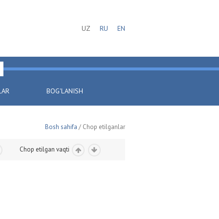
UZ
RU
EN
LAR
BOG'LANISH
Bosh sahifa
/ Chop etilganlar
Chop etilgan vaqti