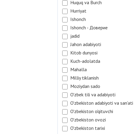
Huquq va Burch
Hurriyat
Ishonch
Ishonch - Доверие
jadid
Jahon adabiyoti
Kitob dunyosi
Kuch-adolatda
Mahalla
Milliy tiklanish
Moziydan sado
O'zbek tili va adabiyoti
O'zbekiston adabiyoti va san'ati
O'zbekiston o'qituvchi
O'zbekiston ovozi
O'zbekiston tarixi