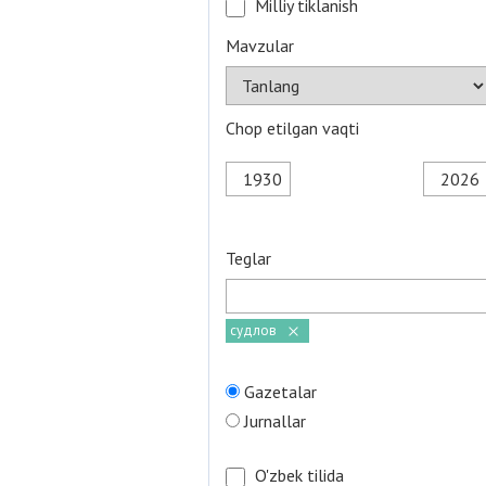
Milliy tiklanish
Mavzular
Chop etilgan vaqti
Teglar
судлов
Gazetalar
Jurnallar
O'zbek tilida