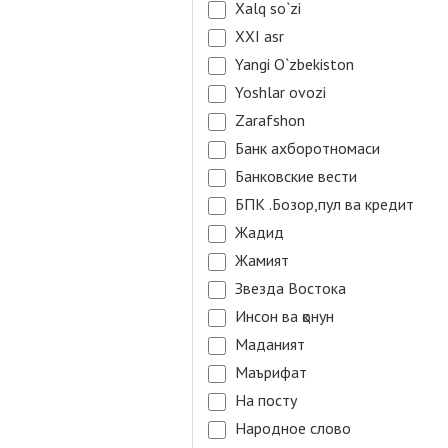
Xalq so`zi
XXI asr
Yangi O`zbekiston
Yoshlar ovozi
Zarafshon
Банк ахборотномаси
Банковские вести
БПК .Бозор,пул ва кредит
Жадид
Жамият
Звезда Востока
Инсон ва қонун
Маданият
Маърифат
На посту
Народное слово