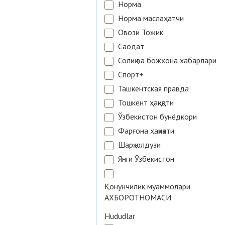
Норма
Норма маслаҳатчи
Овози Тожик
Саодат
Солиқ ва божхона хабарлари
Спорт+
Ташкентская правда
Тошкент ҳақиқати
Ўзбекистон бунёдкори
Фарғона ҳақиқати
Шарқ юлдузи
Янги Ўзбекистон
Қонунчилик муаммолари
АХБОРОТНОМАСИ
Hududlar