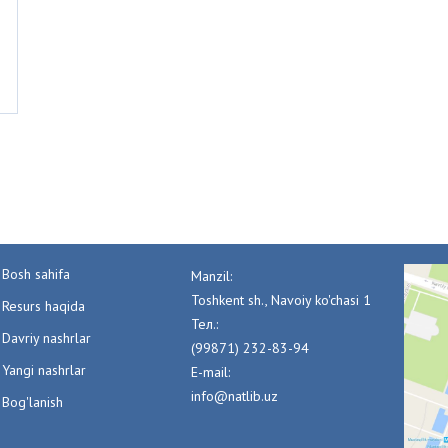
Bosh sahifa
Manzil:
Toshkent sh., Navoiy ko'chasi 1
Resurs haqida
Тел.:
Davriy nashrlar
(99871) 232-83-94
Yangi nashrlar
E-mail:
info@natlib.uz
Bog'lanish