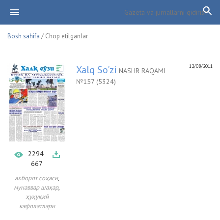
Bosh sahifa
/ Chop etilganlar
12/08/2011
Xalq So'zi
NASHR RAQAMI
№157 (5324)
2294
667
,
ахборот соҳаси
,
мунаввар шаҳар
ҳуқуқий
кафолатлари