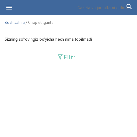
Bosh sahifa
/ Chop etilganlar
Sizning so'rovingiz bo'yicha hech nima topilmadi
Filtr
Davriy nashrlar
Adolat
Fan-va-Turmush
Guliston
Huquq
Huquq va Burch
Hurriyat
Ishonch