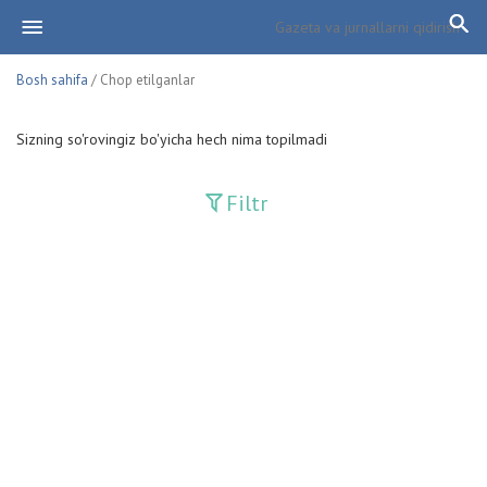
Bosh sahifa
/ Chop etilganlar
Sizning so'rovingiz bo'yicha hech nima topilmadi
Filtr
Davriy nashrlar
Adolat
Fan-va-Turmush
Guliston
Huquq
Huquq va Burch
Hurriyat
Ishonch