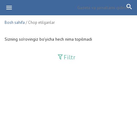
Bosh sahifa
/ Chop etilganlar
Sizning so'rovingiz bo'yicha hech nima topilmadi
Filtr
Davriy nashrlar
Adolat
Fan-va-Turmush
Guliston
Huquq
Huquq va Burch
Hurriyat
Ishonch