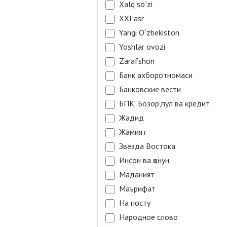
Xalq so`zi
XXI asr
Yangi O`zbekiston
Yoshlar ovozi
Zarafshon
Банк ахборотномаси
Банковские вести
БПК .Бозор,пул ва кредит
Жадид
Жамият
Звезда Востока
Инсон ва қонун
Маданият
Маърифат
На посту
Народное слово