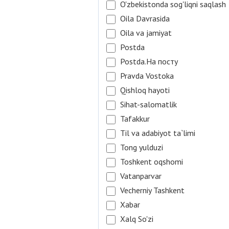
O'zbekistonda sog'liqni saqlash
Oila Davrasida
Oila va jamiyat
Postda
Postda.На посту
Pravda Vostoka
Qishloq hayoti
Sihat-salomatlik
Tafakkur
Til va adabiyot ta`limi
Tong yulduzi
Toshkent oqshomi
Vatanparvar
Vecherniy Tashkent
Xabar
Xalq So'zi