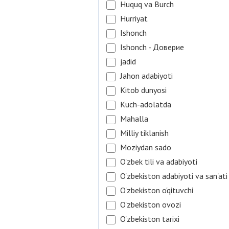
Huquq va Burch
Hurriyat
Ishonch
Ishonch - Доверие
jadid
Jahon adabiyoti
Kitob dunyosi
Kuch-adolatda
Mahalla
Milliy tiklanish
Moziydan sado
O'zbek tili va adabiyoti
O'zbekiston adabiyoti va san'ati
O'zbekiston o'qituvchi
O'zbekiston ovozi
O'zbekiston tarixi