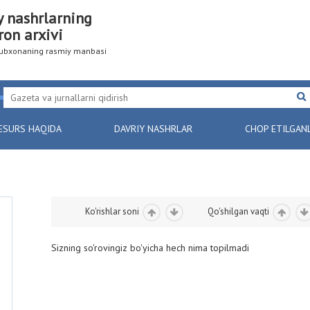
y nashrlarning
ron arxivi
utubxonaning rasmiy manbasi
ESURS HAQIDA
DAVRIY NASHRLAR
CHOP ETILGAN
Ko'rishlar soni
Qo'shilgan vaqti
Sizning so'rovingiz bo'yicha hech nima topilmadi