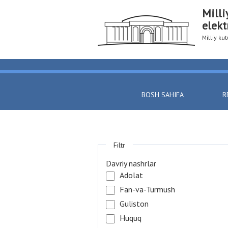
Milli
elekt
Milliy k
BOSH SAHIFA
R
Filtr
Davriy nashrlar
Adolat
Fan-va-Turmush
Guliston
Huquq