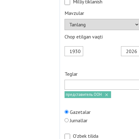
Milliy tiklanish
Mavzular
Chop etilgan vaqti
Teglar
представитель ООН
Gazetalar
Jurnallar
O'zbek tilida