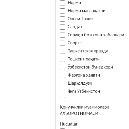
Норма
Норма маслаҳатчи
Овози Тожик
Саодат
Солиқ ва божхона хабарлари
Спорт+
Ташкентская правда
Тошкент ҳақиқати
Ўзбекистон бунёдкори
Фарғона ҳақиқати
Шарқ юлдузи
Янги Ўзбекистон
Қонунчилик муаммолари
АХБОРОТНОМАСИ
Hududlar