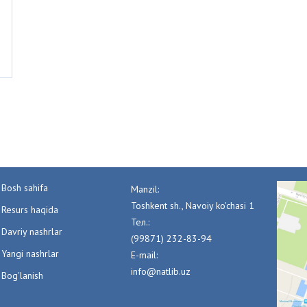
Bosh sahifa
Manzil:
Toshkent sh., Navoiy ko'chasi 1
Resurs haqida
Тел.:
Davriy nashrlar
(99871) 232-83-94
Yangi nashrlar
E-mail:
info@natlib.uz
Bog'lanish