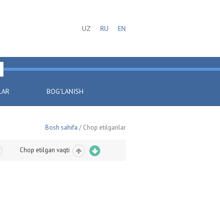
UZ
RU
EN
LAR
BOG'LANISH
Bosh sahifa
/ Chop etilganlar
Chop etilgan vaqti