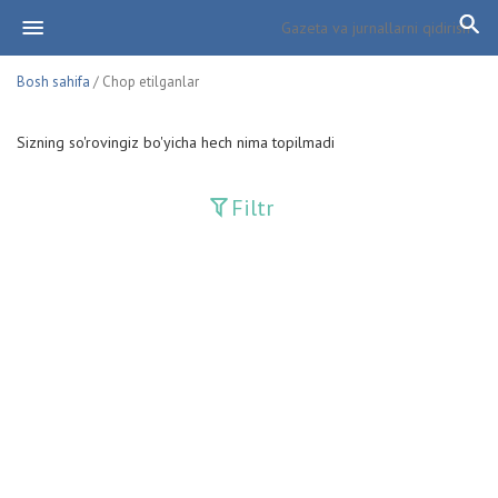
Bosh sahifa
/ Chop etilganlar
Sizning so'rovingiz bo'yicha hech nima topilmadi
Filtr
Davriy nashrlar
Adolat
Fan-va-Turmush
Guliston
Huquq
Huquq va Burch
Hurriyat
Ishonch