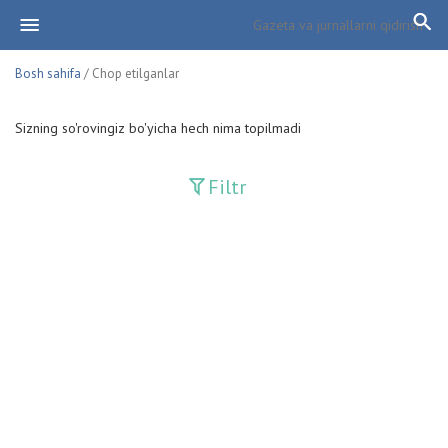
Bosh sahifa
/ Chop etilganlar
Sizning so'rovingiz bo'yicha hech nima topilmadi
Filtr
Davriy nashrlar
Adolat
Fan-va-Turmush
Guliston
Huquq
Huquq va Burch
Hurriyat
Ishonch