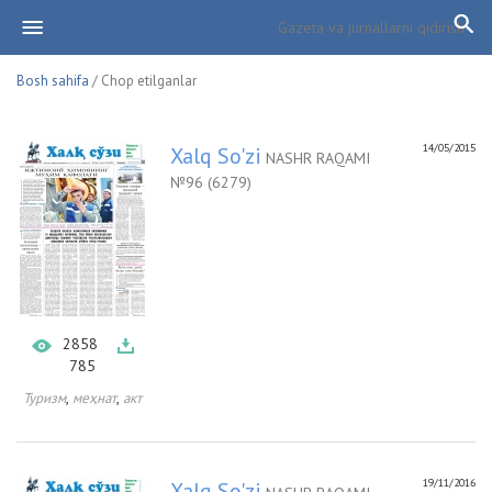
Bosh sahifa
/ Chop etilganlar
14/05/2015
Xalq So'zi
NASHR RAQAMI
№96 (6279)
2858
785
,
,
Туризм
меҳнат
акт
19/11/2016
Xalq So'zi