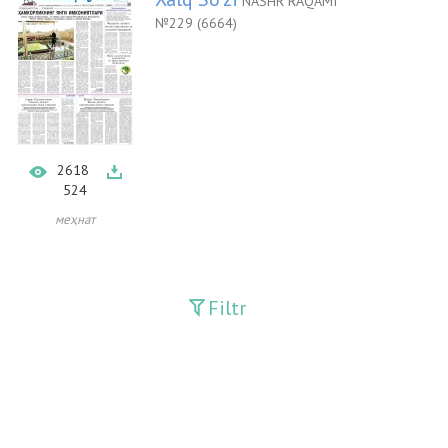
NASHR RAQAMI
№229 (6664)
2618
524
меҳнат
Filtr
Davriy nashrlar
Adolat
Fan-va-Turmush
Guliston