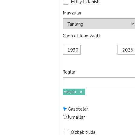
Milliy tiklanish
Mavzular
Chop etilgan vaqti
Teglar
меҳнат
Gazetalar
Jurnallar
O'zbek tilida