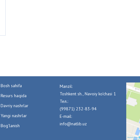
Bosh sahifa
Manzil:
Toshkent sh., Navoiy ko'chasi 1
Resurs haqida
Тел.:
Davriy nashrlar
(99871) 232-83-94
Yangi nashrlar
E-mail:
info@natlib.uz
Bog'lanish