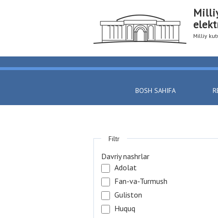
Milli
elekt
Milliy k
BOSH SAHIFA
R
Filtr
Davriy nashrlar
Adolat
Fan-va-Turmush
Guliston
Huquq