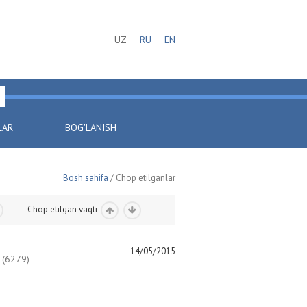
UZ
RU
EN
LAR
BOG'LANISH
Bosh sahifa
/ Chop etilganlar
Chop etilgan vaqti
14/05/2015
(6279)