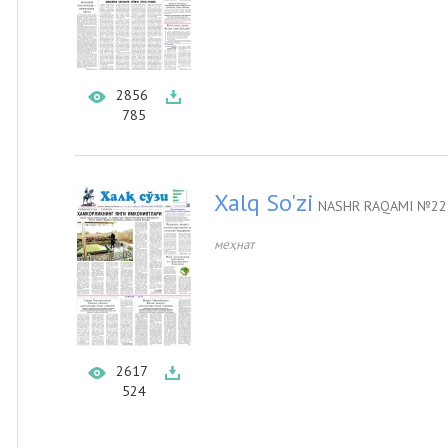
2856
785
Xalq So'zi
NASHR RAQAMI №229
меҳнат
2617
524