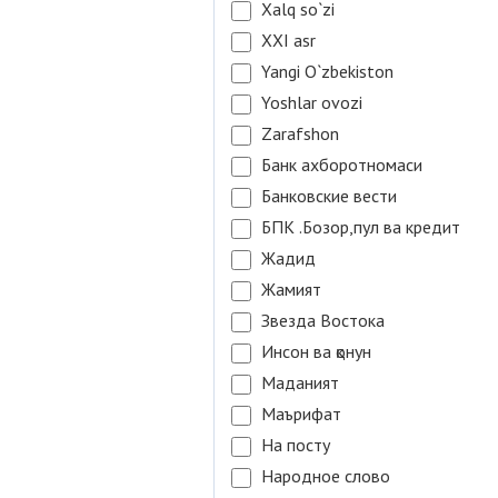
Xalq so`zi
XXI asr
Yangi O`zbekiston
Yoshlar ovozi
Zarafshon
Банк ахборотномаси
Банковские вести
БПК .Бозор,пул ва кредит
Жадид
Жамият
Звезда Востока
Инсон ва қонун
Маданият
Маърифат
На посту
Народное слово