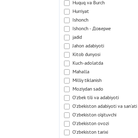
Huquq va Burch
Hurriyat
Ishonch
Ishonch - Доверие
jadid
Jahon adabiyoti
Kitob dunyosi
Kuch-adolatda
Mahalla
Milliy tiklanish
Moziydan sado
O'zbek tili va adabiyoti
O'zbekiston adabiyoti va san'ati
O'zbekiston o'qituvchi
O'zbekiston ovozi
O'zbekiston tarixi