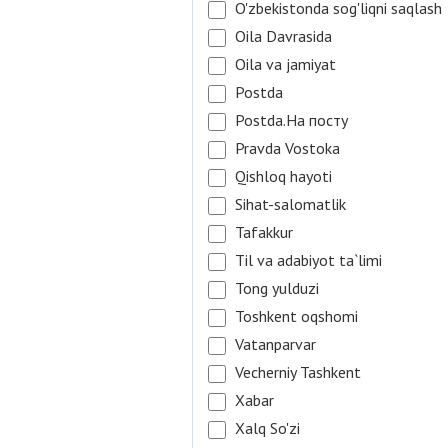
O'zbekistonda sog'liqni saqlash
Oila Davrasida
Oila va jamiyat
Postda
Postda.На посту
Pravda Vostoka
Qishloq hayoti
Sihat-salomatlik
Tafakkur
Til va adabiyot ta`limi
Tong yulduzi
Toshkent oqshomi
Vatanparvar
Vecherniy Tashkent
Xabar
Xalq So'zi