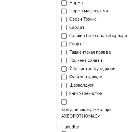
Норма
Норма маслаҳатчи
Овози Тожик
Саодат
Солиқ ва божхона хабарлари
Спорт+
Ташкентская правда
Тошкент ҳақиқати
Ўзбекистон бунёдкори
Фарғона ҳақиқати
Шарқ юлдузи
Янги Ўзбекистон
Қонунчилик муаммолари
АХБОРОТНОМАСИ
Hududlar