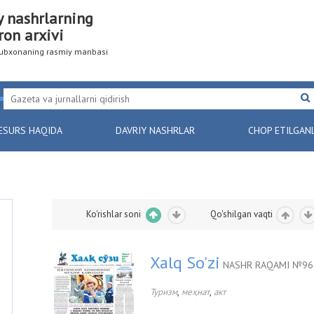
y nashrlarning
ron arxivi
utubxonaning rasmiy manbasi
ESURS HAQIDA
DAVRIY NASHRLAR
CHOP ETILGAN
Ko'rishlar soni
Qo'shilgan vaqti
Xalq So'zi
NASHR RAQAMI №96 
,
,
Туризм
меҳнат
акт